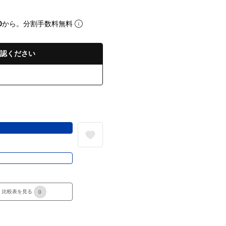
0
から。分割手数料無料
認ください
る
き
比較表を見る
0