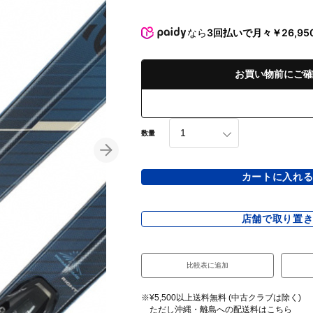
なら
3回払いで月々￥26,95
お買い物前にご確
数量
カートに入れ
店舗で取り置
比較表に追加
※¥5,500以上送料無料 (中古クラブは除く)
ただし沖縄・離島への配送料は
こちら