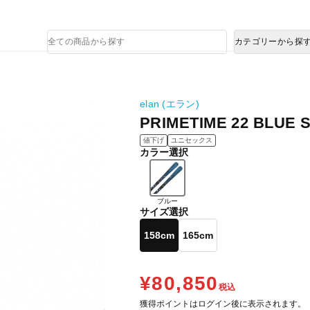
熊本県で発生した地震による影響について
商
カテゴリーから探
品
検
索
elan (エラン)
PRIMETIME 22 BLUE S
値下げ
ユニセックス
カラー選択
ブルー
サイズ選択
158cm
165cm
¥80,850
税込
獲得ポイントはログイン後に表示されます。