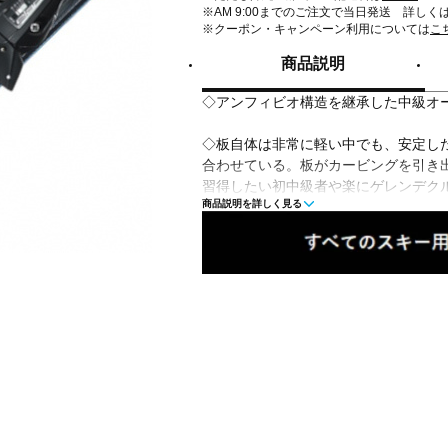
※AM 9:00までのご注文で当日発送 詳しく
※クーポン・キャンペーン利用については
こ
商品説明
◇アンフィビオ構造を継承した中級オ
◇板自体は非常に軽い中でも、安定し
合わせている。板がカービングを引き
習得したい初中級者や楽にゲレンデク
商品説明を詳しく見る
最適。
■カラー(メーカー表記)：
ブルー(blue：ブルー)
■レベル：中級
■タイプ：一般(オールラウンド)
■構造：キャップ
■サイドカーブ(R)：
158/11.1m、165/12.2m