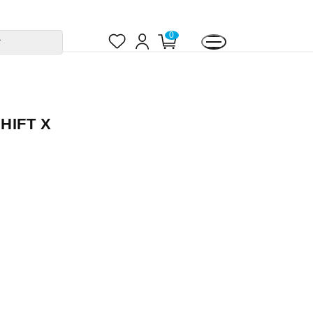
お
ロ
カ
0
す
気
グ
ー
に
イ
ト
入
ン
ペ
り
ー
ジ
HIFT X