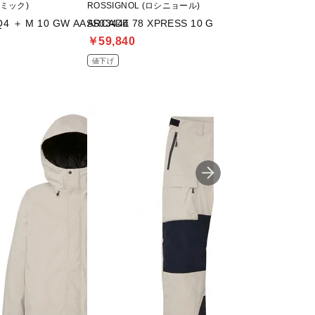
トミック)
ROSSIGNOL (ロシニョール)
Volkl (フォルクル)
4 ＋ M 10 GW AASS03444
ARCADE 78 XPRESS 10 GW B83 BLACK
ペレグリン XT VMO
￥59,840
￥63,140
値下げ
値下げ