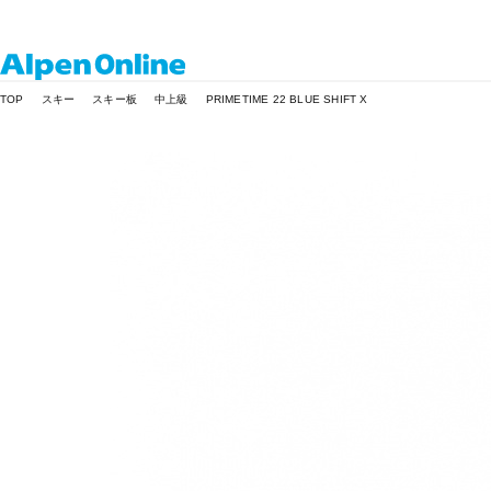
Alpen
TOP
スキー
スキー板
中上級
PRIMETIME 22 BLUE SHIFT X
Online