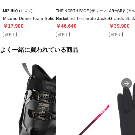
MIZUNO (ミズノ)
THE NORTH FACE (ザ ノース フェイス)
ARMADA (ア
Mizuno Demo Team Solid Parka
Snowbird Triclimate Jacket
Grands 3L J
￥17,900
￥46,640
￥39,900
値下げ
値下げ
値下げ
よく一緒に買われている商品