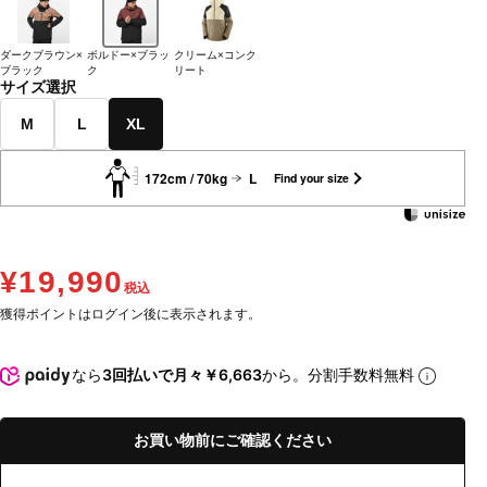
ダークブラウン×
ボルドー×ブラッ
クリーム×コンク
ブラック
ク
リート
サイズ選択
M
L
XL
172cm / 70kg
L
Find your size
¥19,990
税込
獲得ポイントはログイン後に表示されます。
なら
3回払いで月々￥6,663
から。分割手数料無料
お買い物前にご確認ください