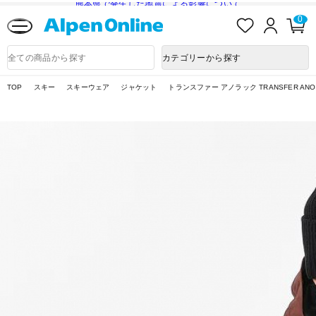
熊本県で発生した地震による影響について
お
ロ
カ
0
気
グ
ー
に
イ
ト
Alpen
入
ン
ペ
Online
商
カテゴリーから探す
り
ー
品
ジ
検
索
TOP
スキー
スキーウェア
ジャケット
トランスファー アノラック TRANSFER ANO