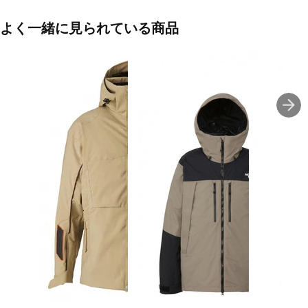
■カラー(メーカー表記)：
よく一緒に見られている商品
ダークブラウン×ブラック(AO / DEEP BLACK)
クリーム×コンクリート(WHITE PEPPER / DEEP BLACK /
SHITAKE)
ボルドー×ブラック(RUM RAISIN / DEEP BLACK)
■生産国：バングラデシュ
■2024 Fall＆Winter モデル
■メーカー型番：LC2273300, LC2273400, LC2273500