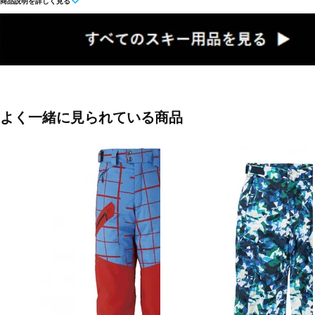
商品説明を詳しく見る
◇ヒップ周りの起毛裏地はiHEAT(吸湿発熱)素材で暖かい脇ポケット
を使用したハンドウォーマー仕様。ウエスト後部は動いても苦しくない
イドは面ファスナーで自由に調節可能。取り外し可能なゴムサスペンダ
フィットブーツにしっかりフィットして雪の侵入をガードする裾内側の
ー裾内側には素材を二重にしエッジによる引き裂きを保護膝の部分は快
ポートする立体縫製。
よく一緒に見られている商品
■カラー：ブラック
■素材：
表地/ポリエステル100％
裏地/ポリエステル100％
中わた/ポリエステル100％
■生産国：ミャンマー
■メーカー型番：FA-5S36045S