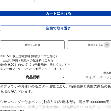
カートに入れる
店舗で取り置き
比較表に追加
比較表を見る
0
※¥5,500以上送料無料 (中古クラブは除く)
ただし沖縄・離島への配送料は
こちら
※AM 9:00までのご注文で当日発送 詳しくは
こちら
※クーポン・キャンペーン利用については
こちら
商品番号
商品説明
サイズ・スペッ
※ブラウザやお使いのモニター環境により、掲載画像と実際の商品の色
る場合がございます。
◇サスペンダー付きパンツ(中綿入り)表素材機能：耐水圧10000mm/透
10000g/m2/24h、撥水加工裏素材機能：発熱保温/I HEAT使用(ヒップ