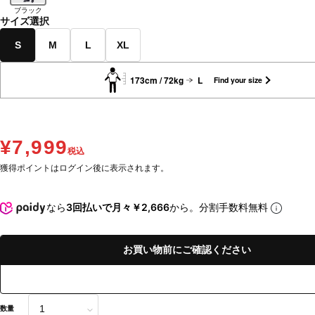
ブラック
サイズ選択
S
M
L
XL
173cm / 72kg
L
Find your size
¥7,999
税込
獲得ポイントはログイン後に表示されます。
なら
3回払いで月々￥2,666
から。分割手数料無料
お買い物前にご確認ください
数量