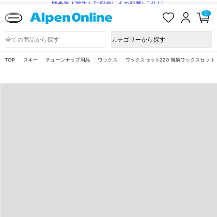
熊本県で発生した地震による影響について
お
ロ
カ
0
気
グ
ー
に
イ
ト
Alpen
入
ン
ペ
Online
商
カテゴリーから探す
り
ー
品
ジ
検
索
TOP
スキー
チューンナップ用品
ワックス
ワックスセット220 簡易ワックスセット