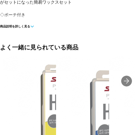
がセットになった簡易ワックスセット
◇ポーチ付き
商品説明を詳しく見る
■内容量：220ml
■生産国：日本 中国
よく一緒に見られている商品
■メーカー型番：5609040805