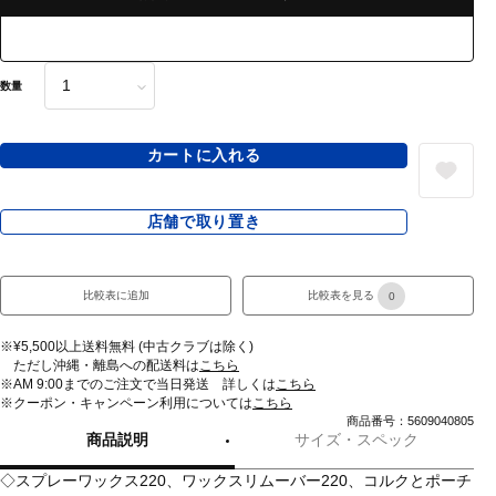
数量
カートに入れる
店舗で取り置き
比較表に追加
比較表を見る
0
※¥5,500以上送料無料 (中古クラブは除く)
ただし沖縄・離島への配送料は
こちら
※AM 9:00までのご注文で当日発送 詳しくは
こちら
※クーポン・キャンペーン利用については
こちら
商品番号：5609040805
商品説明
サイズ・スペック
◇スプレーワックス220、ワックスリムーバー220、コルクとポーチ