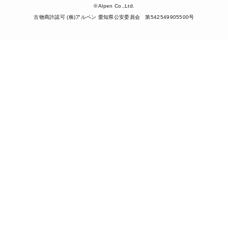
© Alpen Co.,Ltd.
古物商許認可 (株)アルペン 愛知県公安委員会 第542549905500号