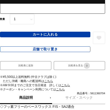
数量
カートに入れる
店舗で取り置き
比較表に追加
比較表を見る
0
※¥5,500以上送料無料 (中古クラブは除く)
ただし沖縄・離島への配送料は
こちら
※AM 9:00までのご注文で当日発送 詳しくは
こちら
※クーポン・キャンペーン利用については
こちら
商品番号：5611360704
商品説明
サイズ・スペック
◇フッ素フリーのベースワックス FIS・SAJ適合