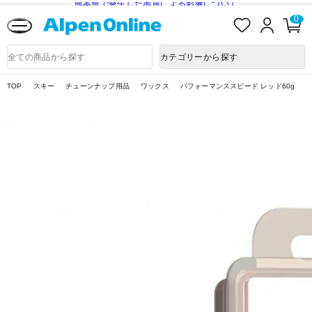
熊本県で発生した地震による影響について
お
ロ
カ
0
気
グ
ー
に
イ
ト
Alpen
入
ン
ペ
Online
商
カテゴリーから探す
り
ー
品
ジ
検
索
TOP
スキー
チューンナップ用品
ワックス
パフォーマンススピード レッド60g