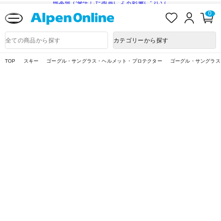
熊本県で発生した地震による影響について
お
ロ
カ
0
気
グ
ー
に
イ
ト
Alpen
入
ン
ペ
Online
商
カテゴリーから探す
り
ー
品
ジ
検
索
TOP
スキー
ゴーグル・サングラス・ヘルメット・プロテクター
ゴーグル・サングラス