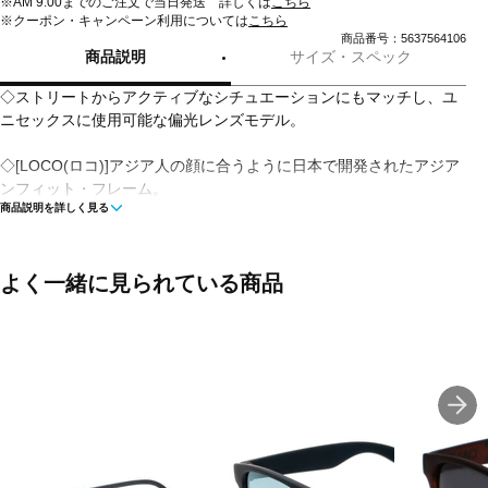
※AM 9:00までのご注文で当日発送 詳しくは
こちら
※クーポン・キャンペーン利用については
こちら
商品番号：5637564106
商品説明
サイズ・スペック
◇ストリートからアクティブなシチュエーションにもマッチし、ユ
ニセックスに使用可能な偏光レンズモデル。
◇[LOCO(ロコ)]アジア人の顔に合うように日本で開発されたアジア
ンフィット・フレーム。
商品説明を詳しく見る
本国で人気のオリジナル・フレームに近い形状を保ちつつ、よりシ
ャープな印象を与えるフロント・フレームのフォルムと、アクティ
ビティ以外での様々なシーンでもフィットするテンプル幅が魅力。
激しく動いてもズレにくく、釣りやスポーツでも人気です。
よく一緒に見られている商品
[Polarized(偏光レンズ)]視界の色調を損なうことなくコントラストを
強め、水面やガラス・道路・雪原などのギラギラした乱反射をカッ
トし、目が疲れにくいスッキリとした快適な視界を確保します。
ブランドオリジナル専用ケース付。
■カラー：Black Soft xBlack Polarized
■素材：プラスチック