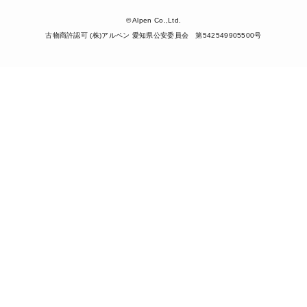
© Alpen Co.,Ltd.
古物商許認可 (株)アルペン 愛知県公安委員会 第542549905500号