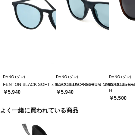
■医療機器認証：無
■可視光線透過率：15％
■紫外線透過率：1％未満
■曇り止め：×
■UVプロテクション：○
■偏光レンズ：○
DANG (ダン)
DANG (ダン)
DANG (ダン)
■サイズ(W×D×H)：
FENTON BLACK SOFT x NAVY BLUE PREMIUM LENS
LOCO BLACK SOFT x NAVY BLUE PR
LOCO Brown 
140×135×45mm
H
￥5,940
￥5,940
￥5,500
■重量：26g
よく一緒に買われている商品
■生産国：台湾
■メーカー型番：vidg00349