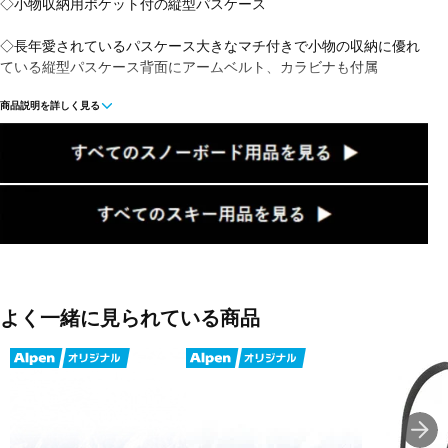
◇小物収納用ポケット付の縦型パスケース
◇長年愛されているパスケース大きなマチ付きで小物の収納に優れ
ている縦型パスケース背面にアームベルト、カラビナも付属
商品説明を詳しく見る
■カラー：GREY
■サイズ：10×5×14cm
■重量：50g
■生産国：中国
■メーカー型番：MP-601 3
よく一緒に見られている商品