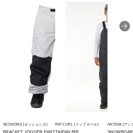
SESSIONS (セッションズ)
RIP CURL (リップカール)
ANTISM (ア
BRACKET JOGGER PANT
TAIPAN BIB
SNOWBOA