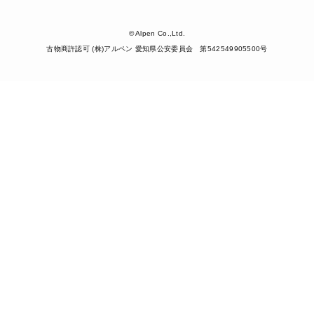
© Alpen Co.,Ltd.
古物商許認可 (株)アルペン 愛知県公安委員会 第542549905500号