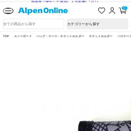
熊本県で発生した地震による影響について
お
ロ
カ
0
気
グ
ー
に
イ
ト
Alpen
入
ン
ペ
Online
商
カテゴリーから探す
り
ー
品
ジ
検
索
TOP
スノーボード
バッグ・ケース・チケットホルダー
チケットホルダー
パスケー