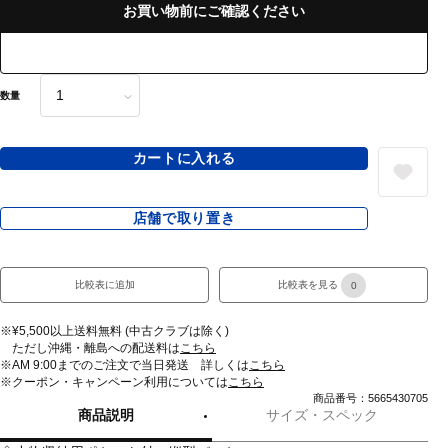
お買い物前にご確認ください
数量
カートに入れる
店舗で取り置き
比較表に追加
比較表を見る
0
※¥5,500以上送料無料 (中古クラブは除く)
ただし沖縄・離島への配送料は
こちら
※AM 9:00までのご注文で当日発送 詳しくは
こちら
※クーポン・キャンペーン利用については
こちら
商品番号：5665430705
商品説明
サイズ・スペック