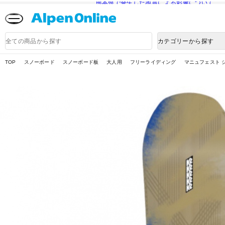
熊本県で発生した地震による影響について
Alpen
Online
商
カテゴリーから探す
品
検
索
TOP
スノーボード
スノーボード板
大人用
フリーライディング
マニュフェスト ジェ