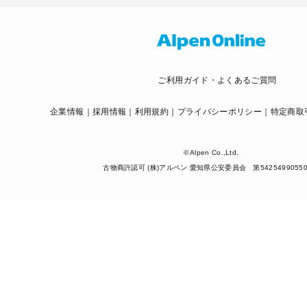
ご利用ガイド・よくあるご質問
企業情報
採用情報
利用規約
プライバシーポリシー
特定商取
© Alpen Co.,Ltd.
古物商許認可 (株)アルペン 愛知県公安委員会 第5425499055