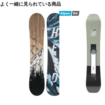
147/480mm、150/510mm、153/530mm、156/530mm
よく一緒に見られている商品
■サイドカット(ノーズ/ウエスト/テール)：
147：286mm / 243mm / 286mm
150：290mm / 246mm / 290mm
153：295mm / 250mm / 295mm
156：298mm / 253mm / 298mm
■芯材：ウッド
■滑走材：シンタード4000
■生産国：中国
■2024年モデル
■メーカー型番：KB24033200