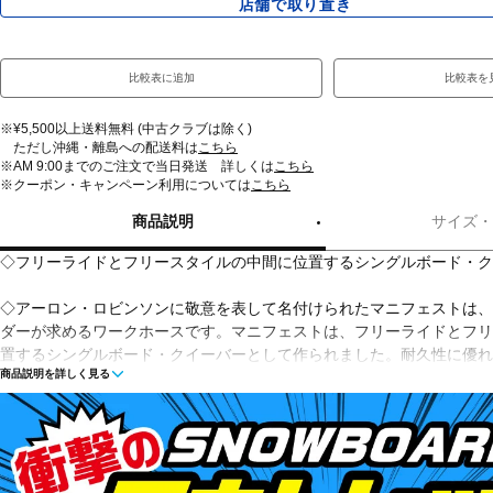
店舗で取り置き
比較表に追加
比較表を
※¥5,500以上送料無料 (中古クラブは除く)
ただし沖縄・離島への配送料は
こちら
※AM 9:00までのご注文で当日発送 詳しくは
こちら
※クーポン・キャンペーン利用については
こちら
商品説明
サイズ
◇フリーライドとフリースタイルの中間に位置するシングルボード・ク
◇アーロン・ロビンソンに敬意を表して名付けられたマニフェストは、ま
ダーが求めるワークホースです。マニフェストは、フリーライドとフリ
置するシングルボード・クイーバーとして作られました。耐久性に優れ
商品説明を詳しく見る
アを採用したマニフェストは、持続可能な方法で伐採された木材を使用
ウンテンライディングに伴う衝撃に耐えるミッドフレックス・ディレク
マニフェストは、インサート間にキャンバー、テールに少しロッカー、
かかりのないフィーリングをもたらすライズを備えたコンビネーション
イルです。足元にはカーボンダークウェブ・ストリンガーを配置し、エ