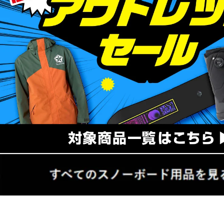
びることで正確なレスポンスを確保しています。ノーズからテールまで
ICG20 トライアックスファイバーグラスは、ポップ性を高め、すでに
も安定性を発揮します。
■レベル：中上級
■競技スタイル：ビッグマウンテンフリースタイル/フリーライド
■形状：ハイブリッドキャンバー
■シェイプ：ディレクショナルツイン
■構造：ハイブリッド
■ホールパターン：2×4
■フレックス：ミディアム
■有効エッジ：
147/1110mm、150/1130mm、153/1160mm、156/1180mm
■サイドカーブ(R)：
147：8.4/6.3/8.4m、150：8.6/6.5/8.6m、153：8.8/6.7/8.8m、156：9.0
■セットバック：
147/-12mm、150/-12mm、153/-12mm、156/-12mm
■スタンス幅：