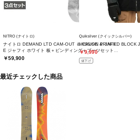
NITRO (ナイトロ)
Quiksilver (クイックシルバー)
ナイトロ DEMAND LTD CAM-OUT ＆ CAUSE ＆ JAFF
MISSION PRINTED BLOCK 
E ジャフィ ホワイト 板＋ビンディング＋ブーツセット 3
￥9,990
点セット
￥59,900
値下げ
最近チェックした商品