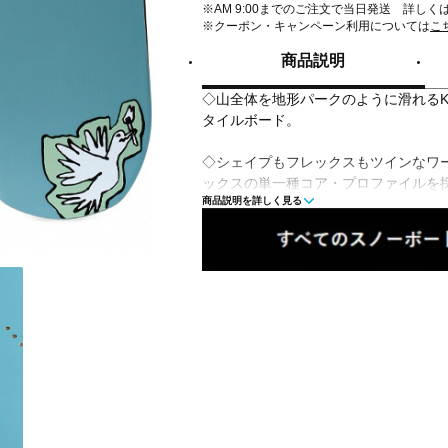
※AM 9:00までのご注文で当日発送 詳しく
※クーポン・キャンペーン利用については
こ
商品説明
◇山全体を地形パークのように滑れるK
タイルボード。
◇シェイプもフレックスもツインなワ
ックスの単一種コア・プロファイルを
商品説明を詳しく見る
ロックできるように設計。コアは100
生可能な木材で、衝撃を吸収し、打撃
ーが90°の角度で交差するバイアック
むことで、トリックを自在に操ること
スしたフィーリングで滑ることができ
■レベル：中上級
■競技スタイル：フリースタイル
■形状：ハイブリッドキャンバー
■シェイプ：ツイン
■構造：ハイブリッド
■ホールパターン：2×4