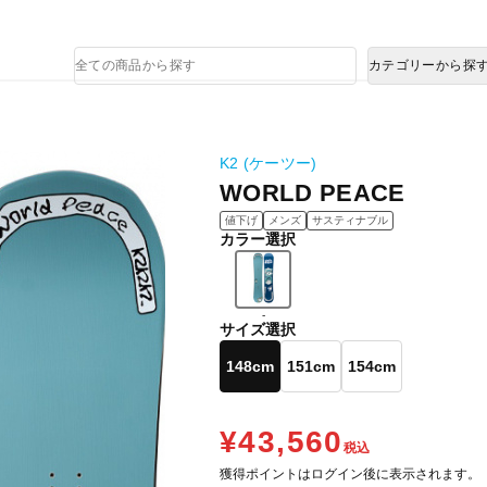
熊本県で発生した地震による影響について
商
カテゴリーから探
品
検
索
K2 (ケーツー)
WORLD PEACE
値下げ
メンズ
サスティナブル
カラー選択
-
サイズ選択
148cm
151cm
154cm
¥43,560
税込
獲得ポイントはログイン後に表示されます。