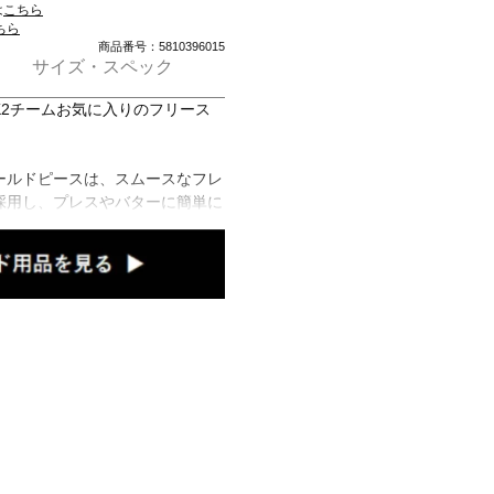
は
こちら
ちら
商品番号：5810396015
サイズ・スペック
2チームお気に入りのフリース
ールドピースは、スムースなフレ
採用し、プレスやバターに簡単に
％アスペンで構成され、軽量で再
に耐えるように作られ、ファイバ
ス・ファイバーグラスでコアを包
ができ、アイテムの間もリラック
る。