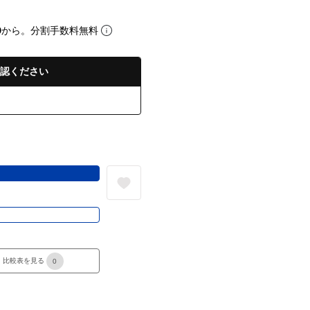
0
から。分割手数料無料
認ください
る
き
比較表を見る
0