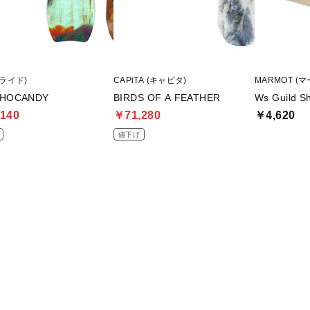
(ライド)
CAPiTA (キャピタ)
MARMOT (
CHOCANDY
BIRDS OF A FEATHER
Ws Guild Sh
140
￥71,280
￥4,620
値下げ