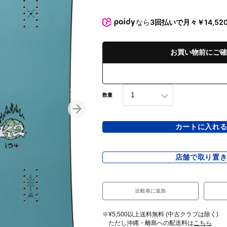
なら
3回払いで月々￥14,52
お買い物前にご確
数量
カートに入れ
店舗で取り置
比較表に追加
※¥5,500以上送料無料 (中古クラブは除く)
ただし沖縄・離島への配送料は
こちら