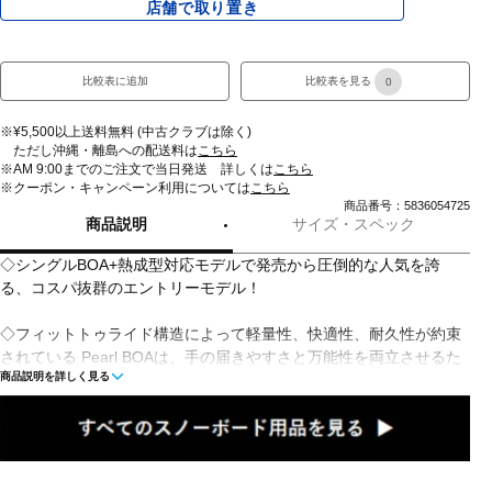
店舗で取り置き
比較表に追加
比較表を見る
0
※¥5,500以上送料無料 (中古クラブは除く)
ただし沖縄・離島への配送料は
こちら
※AM 9:00までのご注文で当日発送 詳しくは
こちら
※クーポン・キャンペーン利用については
こちら
商品番号：5836054725
商品説明
サイズ・スペック
◇シングルBOA+熱成型対応モデルで発売から圧倒的な人気を誇
る、コスパ抜群のエントリーモデル！
◇フィットトゥライド構造によって軽量性、快適性、耐久性が約束
されている Pearl BOAは、手の届きやすさと万能性を両立させるた
商品説明を詳しく見る
めに開発されました。ウルトラロンライナーがフィット感を提供
し、サロモンのスニーカーからインスピレーションを得たD -ライト
アウトソールが足元に衝撃吸収力とボードとの一体感を提供しま
す。