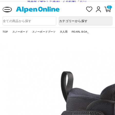
熊本県で発生した地震による影響について
お
ロ
カ
0
気
グ
ー
に
イ
ト
Alpen
入
ン
ペ
Online
商
カテゴリーから探す
り
ー
品
ジ
検
索
TOP
スノーボード
スノーボードブーツ
大人用
PEARL BOA_