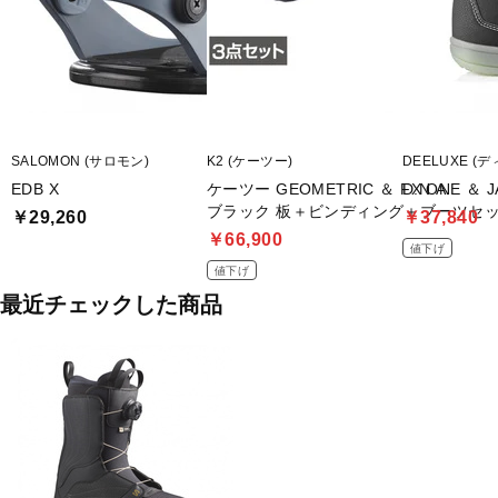
SALOMON (サロモン)
K2 (ケーツー)
DEELUXE (
EDB X
ケーツー GEOMETRIC ＆ FX ONE ＆
D.N.A.
ブラック 板＋ビンディング＋ブーツセッ
￥29,260
￥37,840
￥66,900
値下げ
値下げ
最近チェックした商品