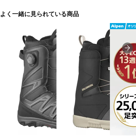
■カラー(メーカー表記)：
ブラック(BLACK / WHITE / GOLD)
よく一緒に見られている商品
■競技スタイル：オールラウンド
■甲材(アッパー)：合皮
■底材(ソール)：EVA
■ワイズ：E
■インナーブーツタイプ：成型
■レース仕様：ダイヤル
■生産国：ベトナム
■2024年モデル
※ワイズを確認の上お買い求め下さい。また、足のサイズは甲高、
幅等個人差がありますので、あくまで目安としてご判断ください。