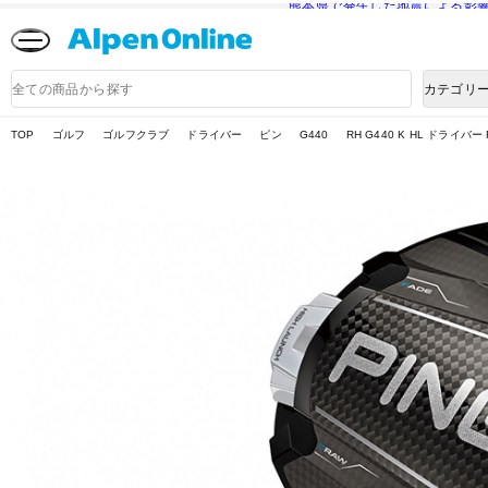
熊本県で発生した地震による影
Alpen
Online
商
カテゴリ
品
検
索
TOP
ゴルフ
ゴルフクラブ
ドライバー
ピン
G440
RH G440 K HL ドライバー 