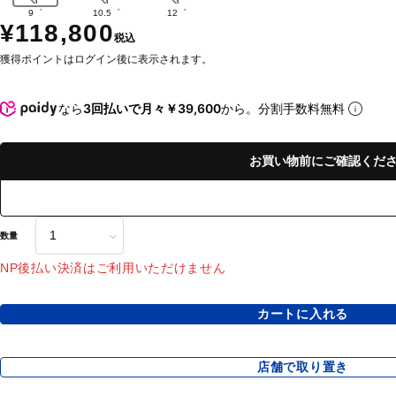
9゜
10.5゜
12゜
¥118,800
税込
獲得ポイントはログイン後に表示されます。
なら
3回払いで月々￥39,600
から。分割手数料無料
お買い物前にご確認くだ
数量
NP後払い決済はご利用いただけません
カートに入れる
店舗で取り置き