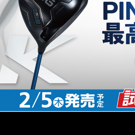
■付属品：レンチ
■ルール適合：○
■シャフト名：FJKR SPEEDER NX GREY 35
■ロフト角(度)：9ﾟ 10.5ﾟ 12ﾟ
■ライ角(度)：59.5
■ヘッド体積(cc)：460
■クラブ長さ(インチ)：46
■バランス：D3
■シャフト重量(g)：38
■キックポイント：先
■トルク：6.3
■総重量(g)：273
■生産国：日本