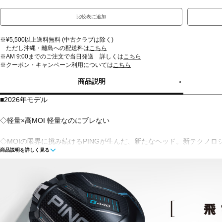
比較表に追加
※¥5,500以上送料無料 (中古クラブは除く)
ただし沖縄・離島への配送料は
こちら
※AM 9:00までのご注文で当日発送 詳しくは
こちら
※クーポン・キャンペーン利用については
こちら
商品説明
■2026年モデル
◇軽量×高MOI 軽量なのにブレない
◇MOIの限界に挑み続けるPINGが生んだ、新たなヘッド。新テクノロ
商品説明を詳しく見る
れは、さらなる飛びとブレない安定を求める、新基準である。軽量で速く振
■左右：右
■ヘッド素材・製法：FORGED T9S＋チタン(フェース)/8-1-1チタン(
■付属ヘッドカバー：有