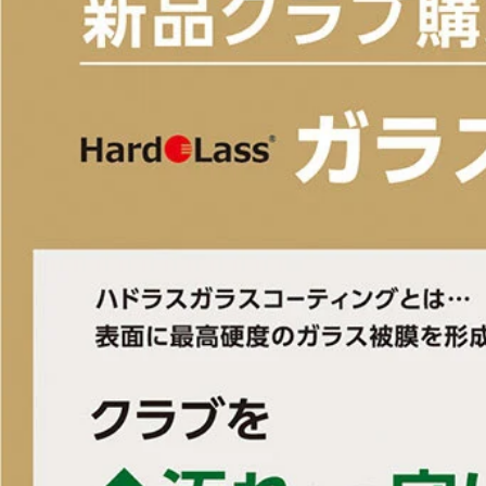
■左右：右
■ヘッド素材・製法：ヘッド素材: FORGEDマレージング鋼C300(フェー
■付属ヘッドカバー：有
■付属品：ヘッドカバー
■ルール適合：○
■シャフト名：FJKR SPEEDER NX GREY 40
■番手：#3W #4W #5W #7W #9W
■ロフト角(度)：#3W/15 #4W/17 #5W/19 #7W/21 #9W/24
■ライ角(度)：#3W #4W/57.5 #5W/58 #7W/58.5 #9W/59
■ヘッド体積(cc)：#3W/186 #4W/180 #5W/174 #7W/165 #9W/157
■クラブ長さ(インチ)：#3W #4W/43 #5W/42.5 #7W/42 #9W/41.5
■バランス：D0
■フレックス：ワンクレックス
■シャフト重量(g)：41
■キックポイント：先中