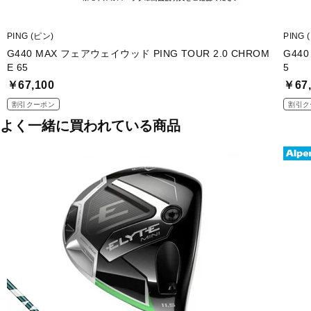
PING (ピン)
PING 
G440 MAX フェアウェイウッド PING TOUR 2.0 CHROM
G440
E 65
5
￥67,100
￥67,
割引クーポン
割引ク
よく一緒に買われている商品