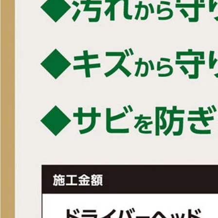
■トルク：4.4
■総重量(g)：
#3W/290
#4W/290
#5W/293
#7W/297
#9W/301
■生産国：日本
■メーカー型番：6110611215