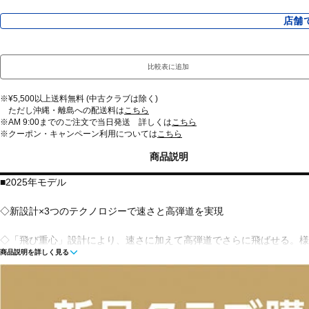
店舗
比較表に追加
※¥5,500以上送料無料 (中古クラブは除く)
ただし沖縄・離島への配送料は
こちら
※AM 9:00までのご注文で当日発送 詳しくは
こちら
※クーポン・キャンペーン利用については
こちら
商品説明
■2025年モデル
◇新設計×3つのテクノロジーで速さと高弾道を実現
◇「飛び重心」設計により、速さに加えて高弾道でさらに飛ばせる。様々
商品説明を詳しく見る
が登場。直進性の高いMAXフェアウェイウッドに進化した3つのテク
ノロジー」、「スピンシステンシー・テクノロジー」が搭載。ヘッドが
計のG440HL MAXフェアウェイウッド。