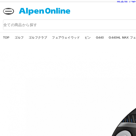
熊本県で発
Alpen
Online
商
品
検
索
TOP
ゴルフ
ゴルフクラブ
フェアウェイウッド
ピン
G440
G440HL MAX フ