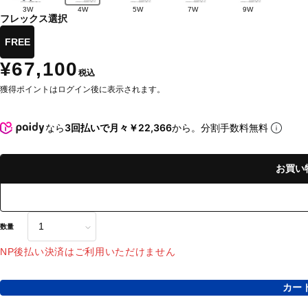
3W
4W
5W
7W
9W
フレックス選択
FREE
¥67,100
税込
獲得ポイントはログイン後に表示されます。
なら
3回払いで月々￥22,366
から。分割手数料無料
お買い
数量
NP後払い決済はご利用いただけません
カー