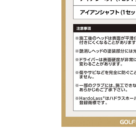
■キックポイント：中
■トルク：2.9
■総重量(g)：
#4UT(S)/381
#5UT(S)/388
■生産国：日本
■メーカー型番：6200610115