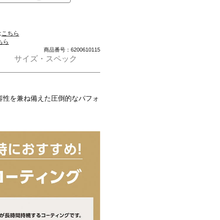
は
こちら
ちら
商品番号：6200610115
サイズ・スペック
容性を兼ね備えた圧倒的なパフォ
なる高さとピンを狙えるパフォー
ド形状に「フリーホーゼルデザイ
クノロジー」を組み合わせ、「飛
確に狙う。フェースは前作より約
2番から7番までの幅広いライン
活躍。新構造により、ハイブリッ
、寛容性をすべて兼ね備えた、ピ