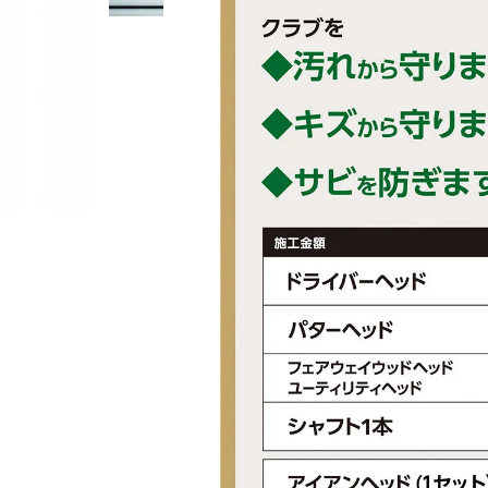
■左右：右
■ヘッド素材・製法：ヘッド素材: FOR
ース)/17-4ステンレススチール(ボディ
■付属ヘッドカバー：有
■付属品：ヘッドカバー
■ルール適合：○
■シャフト名：AWT 3.0 LITE
■番手：#4UT #5UT
■ロフト角(度)：#4UT/23 #5UT/26
■ライ角(度)：#4UT/59 #5UT/59.5
■ヘッド体積(cc)：#4UT/118 #5UT/117
■クラブ長さ(インチ)：#4UT/39.25 #5UT
■バランス：D1
■フレックス：S
■シャフト重量(g)：95