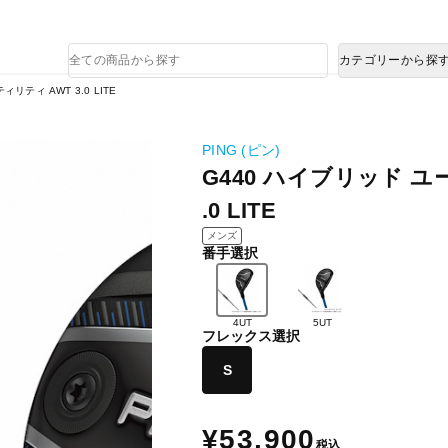
熊本県で発生した地震による影響について
商
カテゴリーから探
品
検
リティ AWT 3.0 LITE
索
PING (ピン)
G440 ハイブリッド ユ
.0 LITE
メンズ
番手選択
4UT
5UT
フレックス選択
S
¥53,900
税込