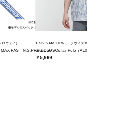
(キャロウェイ)
TRAVIS MATHEW (トラヴィスマシュー)
Callaway (キャロウ
MAX FAST N.S.PRO ZELOS 7
S/S Open Collar Polo 7AL011
ELYTE フェア
ルバージョン VENTUS
￥5,999
￥23,900