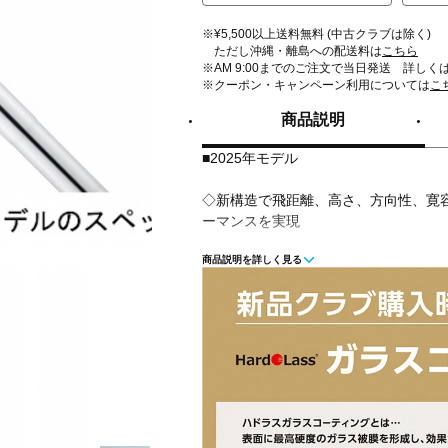
※¥5,500以上送料無料 (中古クラブは除く)
ただし沖縄・離島への配送料は
こちら
※AM 9:00までのご注文で当日発送 詳しく
※クーポン・キャンペーン利用については
こ
商品説明
■2025年モデル
◇新構造で飛距離、高さ、方向性、寛
ーマンスを実現
商品説明を詳しく見る
◇安定感抜群のハイブリッドが、さら
マンスを求めて進化。シャローなヘッ
ン」と「カーボンフライ・ラップ・テ
び重心」設計により高弾道でピンを正
5％薄く設計され、飛距離性能も向上。
アップで、様々なシチュエーションで
ドに求められる飛距離、高さ、方向性
ンを狙えるG440ハイブリッド。