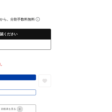
から。分割手数料無料
認ください
ん
る
き
比較表を見る
0