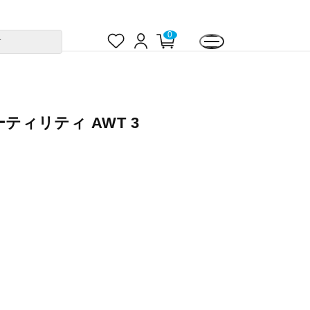
お
ロ
カ
0
す
気
グ
ー
に
イ
ト
入
ン
ペ
り
ー
ジ
ーティリティ AWT 3