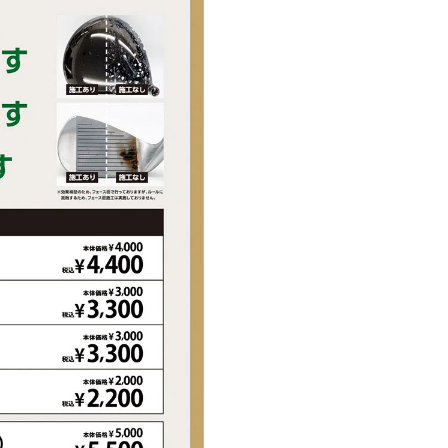
GEDマレージング鋼C300(フェ
)/カーボン(クラウン)
/38.75