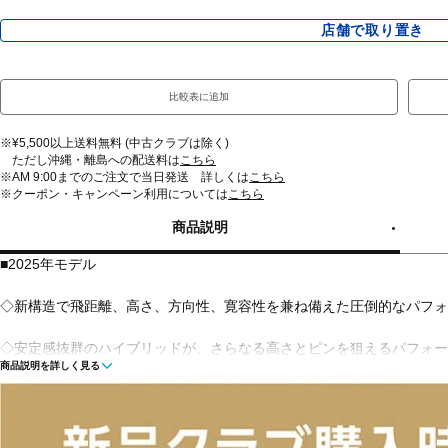
店舗で取り置き
比較表に追加
※¥5,500以上送料無料 (中古クラブは除く)
ただし沖縄・離島への配送料は
こちら
※AM 9:00までのご注文で当日発送 詳しくは
こちら
※クーポン・キャンペーン利用については
こちら
商品説明
■2025年モデル
◇新構造で飛距離、高さ、方向性、寛容性を兼ね備えた圧倒的なパフォ
◇安定感抜群のハイブリッドが、さらなる高さとピンを狙えるパフォー
商品説明を詳しく見る
ホーゼルデザイン」と「カーボンフライ・ラップ・テクノロジー」を組
に狙う。フェースは前作より約5％薄く設計され、飛距離性能も向上。
エーションで活躍。新構造により、ハイブリッドに求められる飛距離、
るG440ハイブリッド。