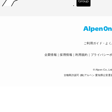
ご利用ガイド・よく
企業情報
採用情報
利用規約
プライバシー
© Alpen Co.,Ltd
古物商許認可 (株)アルペン 愛知県公安委員会