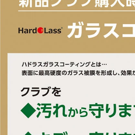
■左右：左
■ヘッド素材・製法：ヘッド素材: FORGEDマレージング鋼C300(フェー
ン)
■付属ヘッドカバー：有
■付属品：ヘッドカバー
■ルール適合：○
■シャフト名：ALTA J CB BLUE
■番手：#4UT #5UT
■ロフト角(度)：#4UT/23 #5UT/26
■ライ角(度)：#4UT/59 #5UT/59.5
■ヘッド体積(cc)：#4UT/118 #5UT/117
■クラブ長さ(インチ)：#4UT/39.75 #5UT/39.25
■バランス：D0
■フレックス：S