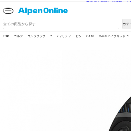
熊本県で発生した地震によ
Alpen
Online
商
カテ
品
検
索
TOP
ゴルフ
ゴルフクラブ
ユーティリティ
ピン
G440
G440 ハイブリッド ユー