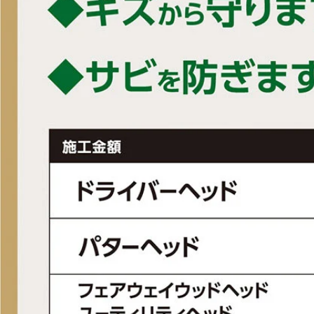
■シャフト重量(g)：65
■キックポイント：中
■トルク：2.3
■総重量(g)：
#4UT(S)/365
#5UT(S)/356
■生産国：日本
■メーカー型番：6260610015