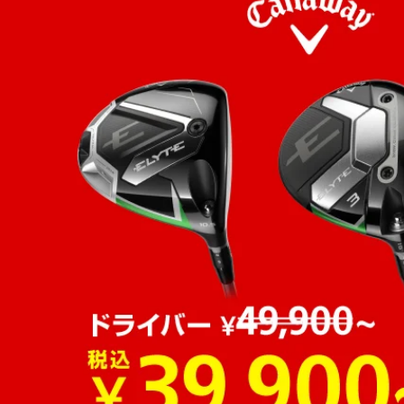
◇リーディング及びトレーリングエッジに面取りを実施し適度な抜け感
■番手構成：#6I・#7I・#8I・#9I・PW
■左右：右
■アイアンヘッド素材・製法：フェース素材 / 構造：17-4 ステンレススチール 
ート(#9I・PW)
■ヘッド素材・製法：ボディ素材：17-4 ステンレススチール＋ウレタン・マ
PW)
■付属ヘッドカバー：無
■付属品：無
■ルール適合：○
■ロフト角#7I(度)：28
■ライ角#7I(度)：62