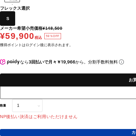
-
フレックス選択
S
メーカー希望小売価格
¥148,500
¥59,900
59％OFF
税込
獲得ポイントはログイン後に表示されます。
なら
3回払いで月々￥19,966
から。分割手数料無料
お
数量
NP後払い決済はご利用いただけません
カ