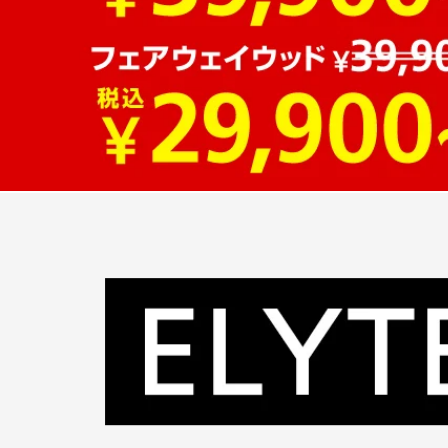
■クラブ長さ#7I(インチ)：37
■バランス#7I：D1
■重量#7I(g)：401
■シャフト名：N.S.PRO 850GH neo
■キックポイント：中
■生産国：中国 ベトナム 日本
ELYTE・Qi35クーポン対象
■メーカー型番：7193562795