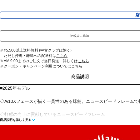
店
比較表に追加
※¥5,500以上送料無料 (中古クラブは除く)
ただし沖縄・離島への配送料は
こちら
※AM 9:00までのご注文で当日発送 詳しくは
こちら
※クーポン・キャンペーン利用については
こちら
商品説明
■2025年モデル
◇Ai10Xフェースが描く一貫性のある球筋。ニュースピードフレーム
◇打感の向上に貢献しているニュースピードフレーム
商品説明を詳しく見る
◇フェースのたわみを阻害せずに、振動を低減するウレタン・マイクロ