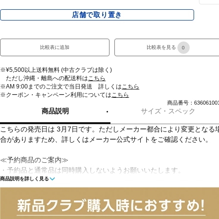
店舗で取り置き
比較表に追加
比較表を見る
0
※¥5,500以上送料無料 (中古クラブは除く)
ただし沖縄・離島への配送料は
こちら
※AM 9:00までのご注文で当日発送 詳しくは
こちら
※クーポン・キャンペーン利用については
こちら
商品番号：63606100
商品説明
サイズ・スペック
こちらの発売日は 3月7日です。ただしメーカー都合により変更となる
合がありますため、詳しくはメーカー公式サイトをご確認ください。
≪予約商品のご案内≫
・予約品と通常品は同時購入しないようお願いいたします。
商品説明を詳しく見る
・予約商品と通常商品を同時に購入された場合は、予約商品の発送日に
準じます。
・予約品以外の通常品は、事前に確保できません。
・予約品発送時、予約品以外の通常品が確保できない場合、予約品、通