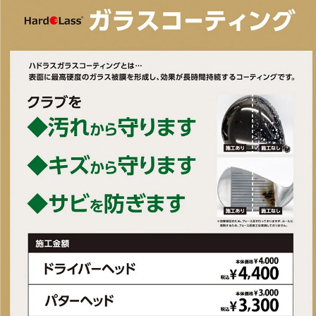
常品ともにキャンセルさせていただきます。
・予約商品は入荷次第順次発送いたします。弊社倉庫より出荷いたしま
したらメールにてお知らせいたしますのでご確認ください。
ご不便をおかけしますがあらかじめご了承の上ご注文ください。
■2025年モデル
◇「飛び重心」設計で飛距離、寛容性がさらに進化。
◇寛容性の高いヘッドが「飛び重心」設計となり、飛距離性能がさらに
進化。寛容性の高いヘッドは、アドレス時にシャープに見える新形状設
計。フェースは前作より約9％薄く設計され、飛距離性能が向上。前作
比べて高さと飛距離がさらに出るアイアンへと進化。フェース裏には、
インパクト時の衝撃を吸収する「ピュアフレックス」バッジを搭載。前
作とは異なる新設計で、さらなる心地よい打感を実現。サンドウェッジ
は伝統的なEYE2形状を採用し、バンカーショットでの安定したパフォ
マンスを発揮。アイアンセット全体で高いパフォーマンスを提供する
G440アイアン。
■番手構成：6I・7I・8I・9I・PW