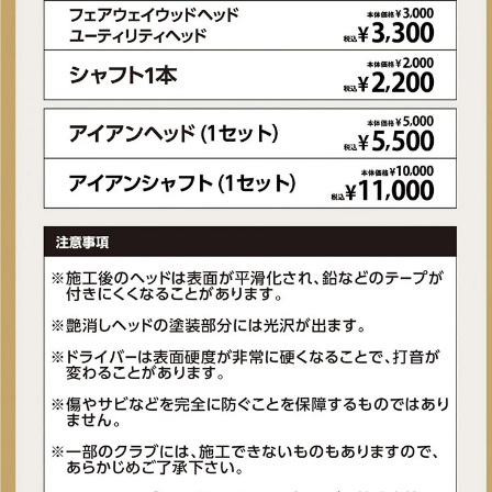
■左右：左
■アイアンヘッド素材・製法：ヘッド素材:ハイパー17-4ステンレススチ
ール
■ヘッド仕上げ：ハイドロパールクローム仕上げ
■アイアントルク(度)：1.7
■付属ヘッドカバー：無
■付属品：無
■ロフト角#7I(度)：29
■ライ角#7I(度)：62
■クラブ長さ#7I(インチ)：37
■クラブ長さ(インチ)：37