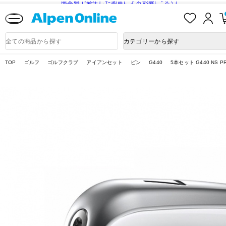
熊本県で発生した地震による影響について
お
ロ
気
グ
に
イ
Alpen
入
ン
Online
商
カテゴリーから探す
り
品
検
索
TOP
ゴルフ
ゴルフクラブ
アイアンセット
ピン
G440
5本セット G440 NS PRO