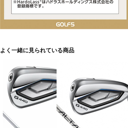
■バランス#7I：D0
■アイアンバランス：D0
■重量#7I(g)：R/402 S/405
■シャフト名：NS PRO 950GH NEO
よく一緒に見られている商品
■キックポイント：中
■生産国：日本
■メーカー型番：6360610015