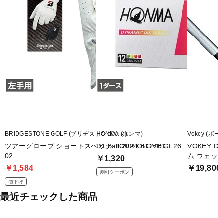
BRIDGESTONE GOLF (ブリヂストンゴルフ)
HONMA (ホンマ)
Vokey (
ツアーグローブ ショートスペック TOUR GLOVE GL26
D1 Ball 2024 BT2401
VOKEY
02
ム ウェッジ
￥1,320
￥1,584
￥19,80
割引クーポン
値下げ
最近チェックした商品