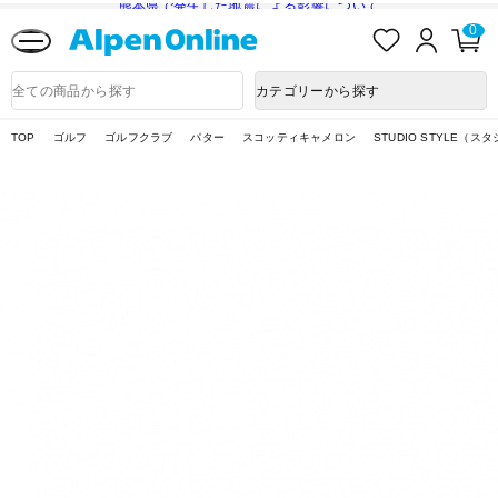
熊本県で発生した地震による影響について
お
ロ
カ
0
気
グ
ー
に
イ
ト
Alpen
入
ン
ペ
Online
商
カテゴリーから探す
り
ー
品
ジ
検
索
TOP
ゴルフ
ゴルフクラブ
パター
スコッティキャメロン
STUDIO STYLE（