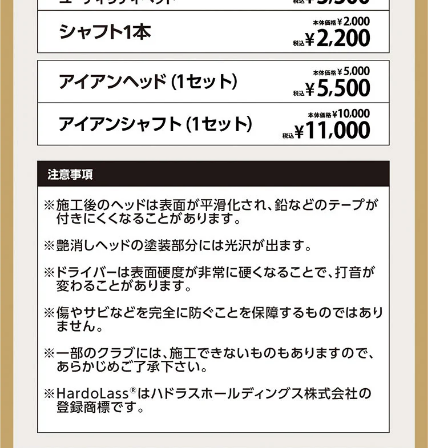
ボンスチール(SCS)で振動を抑制新フルコンタクトスリムグリップ
搭載
■左右：右
■ヘッド素材・製法：303ステンレス鋼/フェース・カーボンスチール
■ヘッドタイプ：ピン型
■ヘッド仕上げ：削り出し
■付属ヘッドカバー：有
■付属品：ヘッドカバー
■ロフト角(度)：3.5
■ライ角(度)：70
■クラブ長さ(インチ)：33
■生産国：アメリカ合衆国
■メーカー型番：6665966840, 6665966864, 6665966888