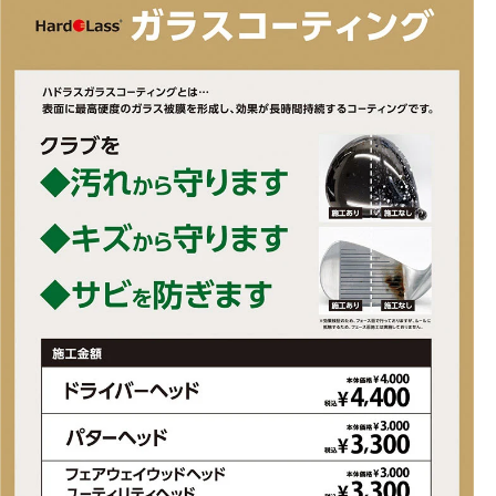
・ご注文日と予約品の発送日（発売日）が下記期間をまたぐ場合の
お支払方法について「ボーナス一括払い」ができません。
購入時にシステム上でボーナス一括払いが選択できた場合でもキ
ャンセルさせていただく対応になります。あらかじめご了承くださ
い。
【ご注文サイト】
楽天・アルペン公式オンラインストアの場合・・・夏6/15以降、冬
11/15以降
ヤフーショッピングの場合・・・・・・・・・・・夏5/31以降、冬
10/31以降
ご不便をおかけしますがあらかじめご了承の上ご注文ください。
■2025年モデル
◇証明され続けるスコッティキャメロン プレミアムパフォーマンス
◇短めで丸みを帯びた象徴的な形状のスコッティキャメロンブレー
ドラインチェーンリンクフェースミリングテクノロジー搭載のカー