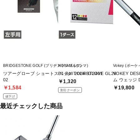
BRIDGESTONE GOLF (ブリヂストンゴルフ)
HONMA (ホンマ)
Vokey (ボーケ
ツアーグローブ ショートスペック TOUR GLOVE GL26
D1 Ball 2024 BT2401
VOKEY D
02
ム ウェッジ Dy
￥1,320
￥1,584
￥19,800
割引クーポン
値下げ
最近チェックした商品