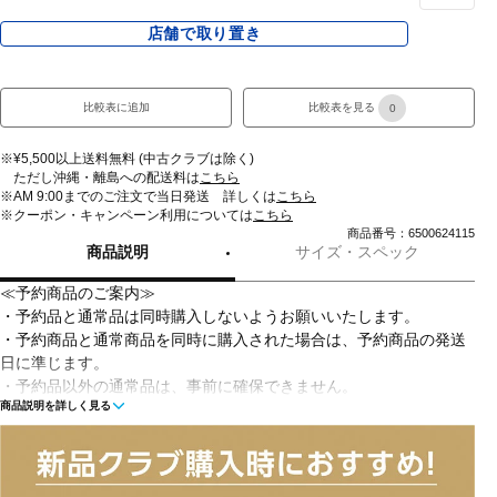
店舗で取り置き
比較表に追加
比較表を見る
0
※¥5,500以上送料無料 (中古クラブは除く)
ただし沖縄・離島への配送料は
こちら
※AM 9:00までのご注文で当日発送 詳しくは
こちら
※クーポン・キャンペーン利用については
こちら
商品番号：6500624115
商品説明
サイズ・スペック
≪予約商品のご案内≫
・予約品と通常品は同時購入しないようお願いいたします。
・予約商品と通常商品を同時に購入された場合は、予約商品の発送
日に準じます。
・予約品以外の通常品は、事前に確保できません。
商品説明を詳しく見る
・予約品発送時、予約品以外の通常品が確保できない場合、予約
品、通常品ともにキャンセルさせていただきます。
・予約商品は入荷次第順次発送いたします。弊社倉庫より出荷いた
しましたらメールにてお知らせいたしますのでご確認ください。