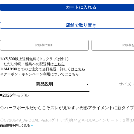
カートに入れる
店舗で取り置き
比較表に追加
比較表
※¥5,500以上送料無料 (中古クラブは除く)
ただし沖縄・離島への配送料は
こちら
※AM 9:00までのご注文で当日発送 詳しくは
こちら
※クーポン・キャンペーン利用については
こちら
商品説明
サイズ
■2026年モデル
◇ハーフボールだからこそズレが見やすい円形アライメントに新タイプ
◇5720549_Ai-DUAL Pistolグリップ(約74g)Ai-DUALインサート：
商品説明を詳しく見る
ンサート。AIによる約15000回の試行を重ねて完成したデザイン。ボ
持しながら、質の良い『フォワードスピン』(順回転)を実現。