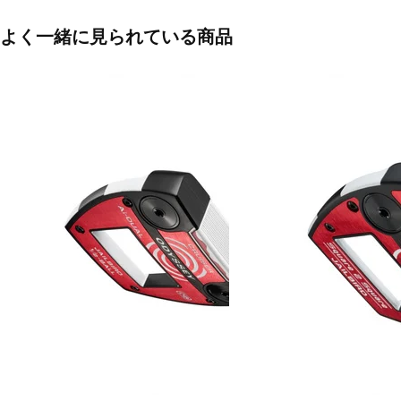
■左右：右
よく一緒に見られている商品
■ヘッド素材・製法(フェース)：Ai-DUAL・インサート
■ヘッド素材・製法(ボディ)：ステンレススチール/アルミソールプレー
15g×2
■ヘッドタイプ：ピン型_ベント
■付属ヘッドカバー：有
■付属品：ヘッドカバー
■ルール適合：○
■シャフト名：STROKE LAB 90シャフト(スチール)
■ロフト角(度)：3.0
■ライ角(度)：70.0
■クラブ長さ(インチ)：33 34