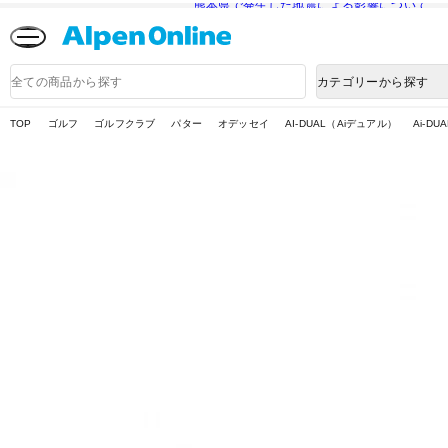
熊本県で発生した地震による影響について
Alpen
Online
商
カテゴリーから探す
品
検
索
TOP
ゴルフ
ゴルフクラブ
パター
オデッセイ
AI-DUAL（Aiデュアル）
Ai-DU