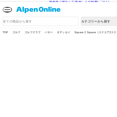
熊本県で発生した地震による影響について
Alpen
Online
商
カテゴリーから探す
品
検
索
TOP
ゴルフ
ゴルフクラブ
パター
オデッセイ
Square 2 Square（スクエア2ス