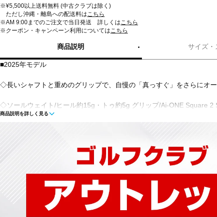
※¥5,500以上送料無料 (中古クラブは除く)
ただし沖縄・離島への配送料は
こちら
※AM 9:00までのご注文で当日発送 詳しくは
こちら
※クーポン・キャンペーン利用については
こちら
商品説明
サイズ・
■2025年モデル
◇長いシャフトと重めのグリップで、自慢の「真っすぐ」をさらにオー
◇ソールウェイト/ヒール約15g・トゥ約5g グリップ/Ai-ONE Square 2 Squ
商品説明を詳しく見る
グリップ(約83g)
■左右：右
■ヘッド素材・製法(フェース)：Ai-ONE・インサート
■ヘッド素材・製法：ステンレススチール / アルミニウムソールプレート
■ヘッドタイプ：ピン型