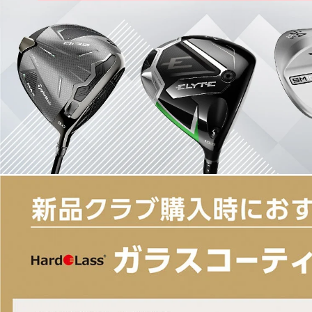
■付属ヘッドカバー：有
■付属品：ヘッドカバー
■ルール適合：○
■シャフト名：STROKE LAB 140(スチール)
■ロフト角(度)：5.3
■ライ角(度)：72.0
■クラブ長さ(インチ)：38
■生産国：中国 日本
■メーカー型番：7193432722