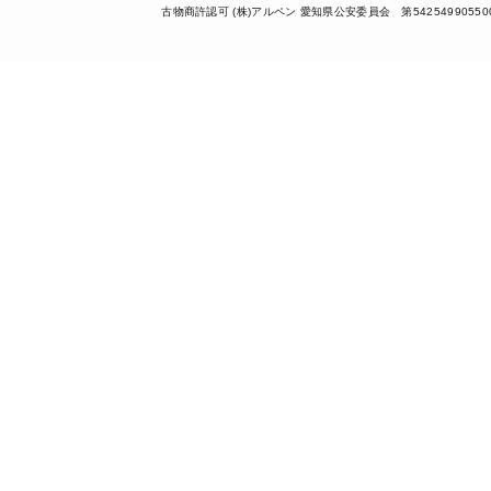
古物商許認可 (株)アルペン 愛知県公安委員会 第54254990550