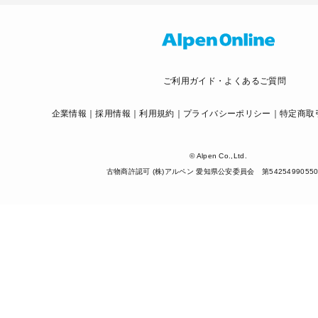
ご利用ガイド・よくあるご質問
企業情報
採用情報
利用規約
プライバシーポリシー
特定商取
© Alpen Co.,Ltd.
古物商許認可 (株)アルペン 愛知県公安委員会 第5425499055