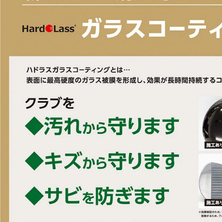
・ご注文日と予約品の発送日（発売日）が下記期間をまたぐ場合のお支
ナス一括払い」ができません。
購入時にシステム上でボーナス一括払いが選択できた場合でもキャン
応になります。あらかじめご了承ください。
【ご注文サイト】
楽天・アルペン公式オンラインストアの場合・・・夏6/15以降、冬11/1
ヤフーショッピングの場合・・・・・・・・・・・夏5/31以降、冬10/3
ご不便をおかけしますがあらかじめご了承の上ご注文ください。
■2025年モデル
◇証明され続けるスコッティキャメロン プレミアムパフォーマンス
◇ブレードスタイルのリングウエイト・ミッドマレットでMOIと寛容
フェースミリングテクノロジー搭載のカーボンスチール(SCS)で振動
スリムグリップ搭載6063 Aircraftアルミニウム・ソールプレートで
置し、安定性を高める
■左右：右