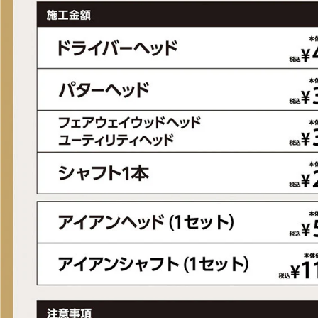
■ヘッド素材・製法：303ステンレス鋼/フェース・カーボンスチール/ボ
ムソール
■ヘッドタイプ：マレット型
■ヘッド仕上げ：削り出し
■付属ヘッドカバー：有
■付属品：ヘッドカバー
■ロフト角(度)：3.5
■ライ角(度)：70
■クラブ長さ(インチ)：33
■生産国：アメリカ合衆国
■メーカー型番：6665967380, 6665967403, 6665967427