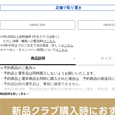
店舗で取り置き
比較表に追加
比較表を
※¥5,500以上送料無料 (中古クラブは除く)
ただし沖縄・離島への配送料は
こちら
※AM 9:00までのご注文で当日発送 詳しくは
こちら
※クーポン・キャンペーン利用については
こちら
商品説明
サイズ・
≪予約商品のご案内≫
・予約品と通常品は同時購入しないようお願いいたします。
・予約商品と通常商品を同時に購入された場合は、予約商品の発送日に
・予約品以外の通常品は、事前に確保できません。
・予約品発送時、予約品以外の通常品が確保できない場合、予約品、通
商品説明を詳しく見る
させていただきます。
・予約商品は入荷次第順次発送いたします。弊社倉庫より出荷いたしま
らせいたしますのでご確認ください。