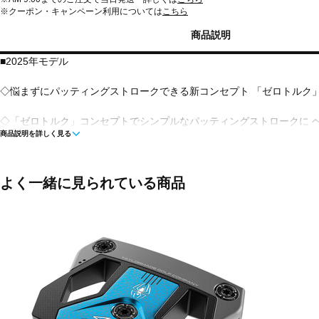
※クーポン・キャンペーン利用については
こちら
商品説明
■2025年モデル
◇悩まずにパッティングストロークできる新コンセプト 「ゼロトルク」
◇「ゼロトルク」コンセプトでシンプルなパッティングストロークに 
商品説明を詳しく見る
「距離感」に集中しやすい
◇「キャンバーソール」で据わりが良く構えやすい 構造上ハンドファ
よく一緒に見られている商品
◇「専用1°オフセットグリップ」採用 SuperStroke社と共同開
◇順回転を促進する「Pure Roll」インサート 「ゼロトルク」コンセ
回転を確保
◇3種類の長さタイプ設定 スタンダード(33、34インチ)、カウンター
スタイルに対応
■左右：右