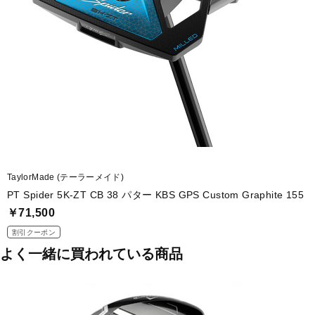
■ヘッド素材・製法(フェース)：ブラックカラー PURE ROLL(ピュアロール)
■ヘッド素材・製法：ソフトステンレススチール (303SS) フロントボディ ＋
＋ TSSウェイトx3
■ヘッドタイプ：ネオマレット型
■付属HC：有
■付属品：ヘッドカバー
TaylorMade (テーラーメイド)
■ルール適合：○
PT Spider 5K-ZT CB 38 パター KBS GPS Custom Graphite 155
￥71,500
■シャフト名：KBS GPS Custom Graphite 155
割引クーポン
■ロフト角(度)：2.5
よく一緒に買われている商品
■ライ角(度)：70
■クラブ長さ(インチ)：36
■生産国：中国 台湾