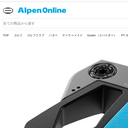
Alpen
Online
商
品
検
索
TOP
ゴルフ
ゴルフクラブ
パター
テーラーメイド
Spider（スパイダー）
PT S