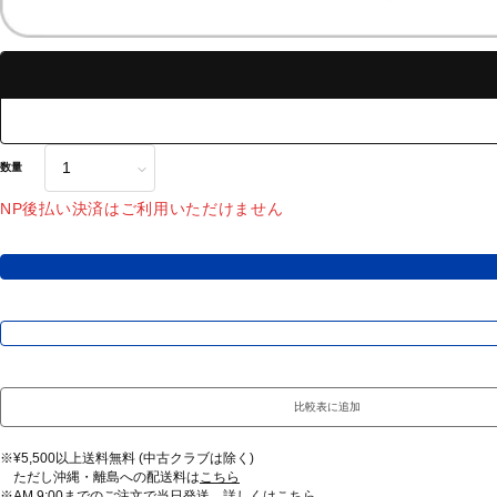
数量
NP後払い決済はご利用いただけません
比較表に追加
※¥5,500以上送料無料 (中古クラブは除く)
ただし沖縄・離島への配送料は
こちら
※AM 9:00までのご注文で当日発送 詳しくは
こちら