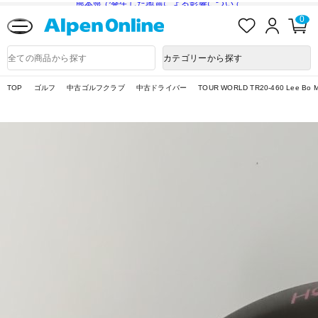
熊本県で発生した地震による影響について
お
ロ
カ
0
気
グ
ー
に
イ
ト
Alpen
入
ン
ペ
Online
商
カテゴリーから探す
り
ー
品
ジ
検
索
TOP
ゴルフ
中古ゴルフクラブ
中古ドライバー
TOUR WORLD TR20-460 Lee Bo Mee