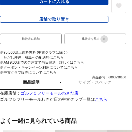
カートに入れる
店舗で取り置き
比較表に追加
比較表を見る
0
※¥5,500以上送料無料 (中古クラブは除く)
ただし沖縄・離島への配送料は
こちら
※AM 9:00までのご注文で当日発送 詳しくは
こちら
※クーポン・キャンペーン利用については
こちら
※中古クラブ販売については
こちら
商品番号：6800238160
商品説明
サイズ・スペック
在庫店舗：
ゴルフ５フリーモールわさだ店
ゴルフ５フリーモールわさだ店の中古クラブ一覧は
こちら
よく一緒に見られている商品