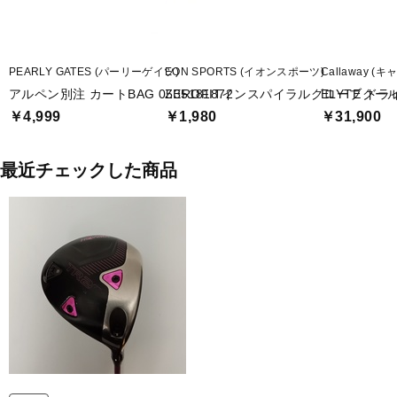
PEARLY GATES (パーリーゲイツ)
EON SPORTS (イオンスポーツ)
Callaway (
アルペン別注 カートBAG 0535181872
ZEROFITインスパイラルグローブクー
ELYTE ドライ
￥4,999
￥1,980
￥31,900
最近チェックした商品