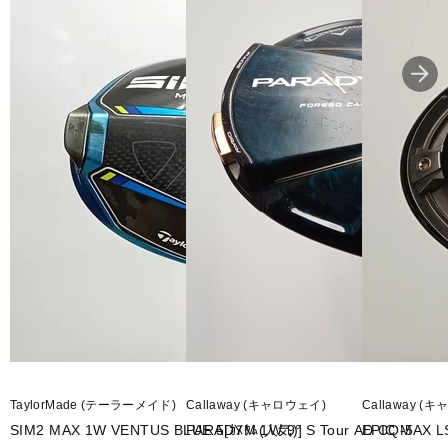
TaylorMade (テーラーメイド)
Callaway (キャロウェイ)
Callaway (
SIM2 MAX 1W VENTUS BLUE 5[ｶｽﾀﾑ(人気)]
PARADYM 1W 9° S Tour AD CQ-5
EPIC MAX 