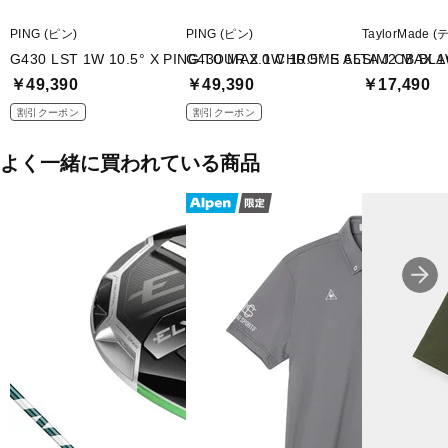
PING (ピン)
PING (ピン)
TaylorMade
G430 LST 1W 10.5° X PING TOUR 2.0 CHROME 65
G430 MAX 1W 10.5° S ALTA J CB 
￥49,390
￥49,390
￥17,490
割引クーポン
割引クーポン
よく一緒に買われている商品