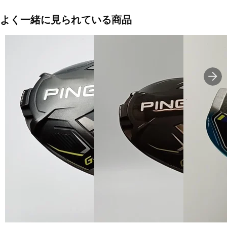
のシェイプ・【ドロー】【ニュートラル】の2か所のウェイトポート
よく一緒に見られている商品
■モデル発売年度：25
■ヘッド素材・製法(フェース)：鍛造 FS2S チタン / Ai 10x フェース
■ヘッド素材・製法(ボディ)：8-1-1 チタンボディ＋サーモフォージ
ドカーボンクラウン＋バックウェイト約13g