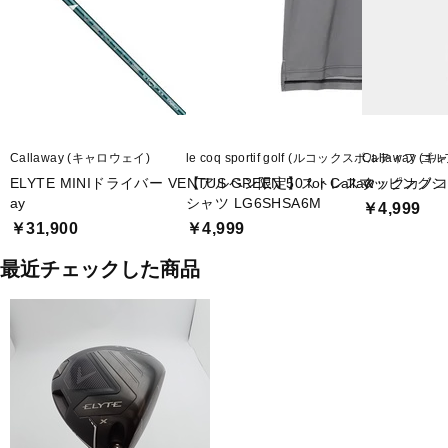
Callaway (キャロウェイ)
le coq sportif golf (ルコックスポルティフ ゴル
Callaway (
ELYTE MINIドライバー VENTUS GREEN 50 for Callaw
【アルペン限定】ストレスマッピングシ
タックカノコ半
ay
シャツ LG6SHSA6M
￥4,999
￥31,900
￥4,999
最近チェックした商品