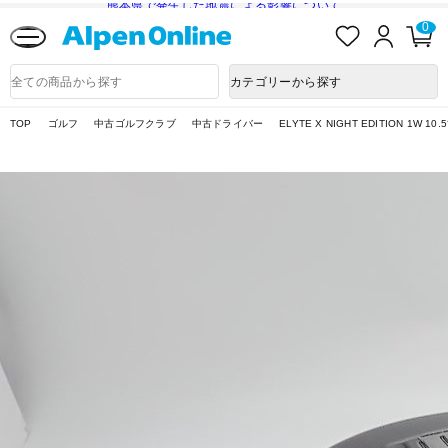
熊本県で発生した地震による影響について
お
ロ
カ
0
気
グ
ー
に
イ
ト
Alpen
入
ン
ペ
Online
商
カテゴリーから探す
り
ー
品
ジ
検
索
TOP
ゴルフ
中古ゴルフクラブ
中古ドライバー
ELYTE X NIGHT EDITION 1W 10.5