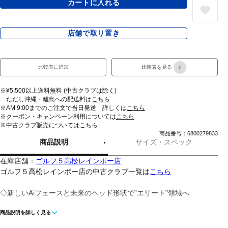
カートに入れる
店舗で取り置き
比較表に追加
比較表を見る
0
※¥5,500以上送料無料 (中古クラブは除く)
ただし沖縄・離島への配送料は
こちら
※AM 9:00までのご注文で当日発送 詳しくは
こちら
※クーポン・キャンペーン利用については
こちら
※中古クラブ販売については
こちら
商品番号：6800279833
商品説明
サイズ・スペック
在庫店舗：
ゴルフ５高松レインボー店
ゴルフ５高松レインボー店の中古クラブ一覧は
こちら
◇新しいAiフェースと未来のヘッド形状で”エリート”領域へ
商品説明を詳しく見る
◇・All BLACK仕上げ（NIGHT EDITION)・Ai10Xフェース：前作の
10倍のコントロールポイントで弾道を補正・空気抵抗の少ない未来