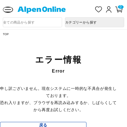
熊本県で発生した地震による影響について
お
ロ
カ
0
気
グ
ー
に
イ
ト
Alpen
入
ン
ペ
Online
商
カテゴリーから探す
り
ー
品
ジ
検
索
TOP
エラー情報
Error
申し訳ございません。現在システムに一時的な不具合が発生し
ております。
恐れ入りますが、ブラウザを再読み込みするか、しばらくして
から再度お試しください。
戻る