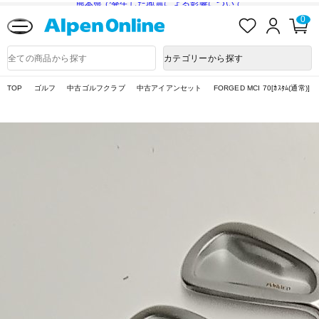
熊本県で発生した地震による影響について
お
ロ
カ
0
気
グ
ー
に
イ
ト
Alpen
入
ン
ペ
Online
商
カテゴリーから探す
り
ー
品
ジ
検
索
TOP
ゴルフ
中古ゴルフクラブ
中古アイアンセット
FORGED MCI 70[ｶｽﾀﾑ(通常)]