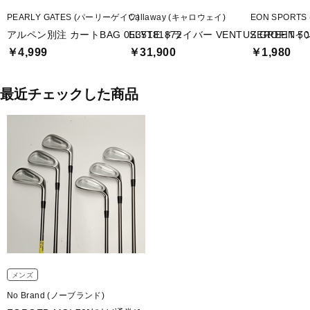
PEARLY GATES (パーリーゲイツ)
Callaway (キャロウェイ)
EON SPORT
アルペン別注 カートBAG 0535181872
ELYTE ドライバー VENTUS GREEN 50 fo
ZEROFI
￥4,999
￥31,900
￥1,980
最近チェックした商品
メンズ
No Brand (ノーブランド)