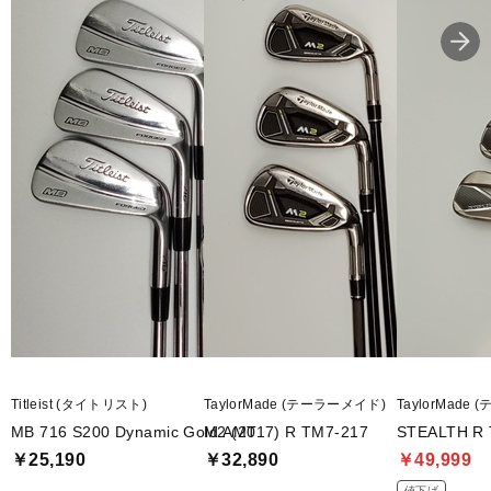
Titleist (タイトリスト)
TaylorMade (テーラーメイド)
TaylorMade
MB 716 S200 Dynamic Gold AMT
M2 (2017) R TM7-217
STEALTH R 
￥25,190
￥32,890
￥49,999
値下げ