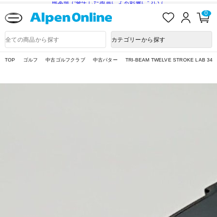
熊本県で発生した地震による影響について
お
ロ
カ
0
気
グ
ー
に
イ
ト
Alpen
入
ン
ペ
Online
商
カテゴリーから探す
り
ー
品
ジ
検
索
TOP
ゴルフ
中古ゴルフクラブ
中古パター
TRI-BEAM TWELVE STROKE LAB 34