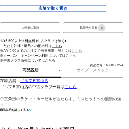
店舗で取り置き
比較表に追加
比較表を見る
0
※¥5,500以上送料無料 (中古クラブは除く)
ただし沖縄・離島への配送料は
こちら
※AM 9:00までのご注文で当日発送 詳しくは
こちら
※クーポン・キャンペーン利用については
こちら
※中古クラブ販売については
こちら
商品番号：6860127274
商品説明
サイズ・スペック
在庫店舗：
ゴルフ５富山店
ゴルフ５富山店の中古クラブ一覧は
こちら
◇三角形のラケットホーゼルがもたらす、ミスヒットへの無類の強
さ
商品説明を詳しく見る
◇・ヘッドをより広い範囲で支える新形状、ラケットホーゼル・従
来のクランクホーゼルと変わらない重量・ソールのウェイトで高慣