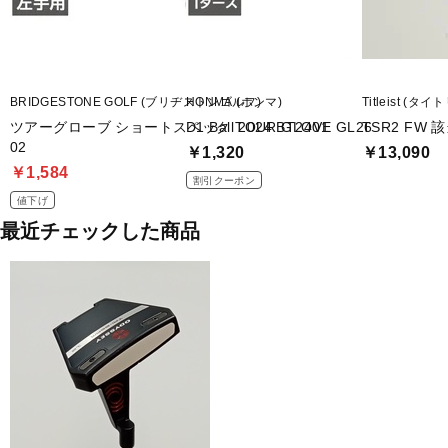
BRIDGESTONE GOLF (ブリヂストンゴルフ)
HONMA (ホンマ)
Titleist (タ
ツアーグローブ ショートスペック TOUR GLOVE GL26
D1 Ball 2024 BT2401
TSR2 FW 
02
￥1,320
￥13,090
￥1,584
割引クーポン
値下げ
最近チェックした商品