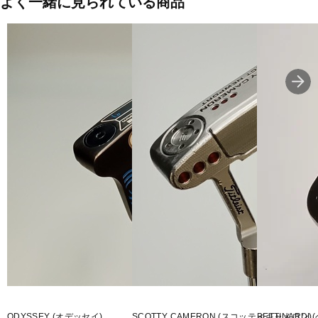
性モーメント＆低・浅重心・フェースにはホワイト・ホット インサ
よく一緒に見られている商品
ートを搭載・すべてのモデルにSTROKE LABシャフト
■モデル発売年度：23
■ヘッドタイプ：004
■ヘッド素材・製法(フェース)：ホワイト・ホットインサート
■ヘッド素材・製法(ボディ)：ステンレススチール / アルミニウムソ
ールプレートソールウェイト：15g×2
ODYSSEY (オデッセイ)
SCOTTY CAMERON (スコッティキャメロン)
BETTINARD