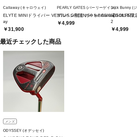
Callaway (キャロウェイ)
PEARLY GATES (パーリーゲイツ)
Jack Bunny
ELYTE MINIドライバー VENTUS GREEN 50 for Callaw
アルペン別注 カートBAG 0535181872
【GOLF5限
ay
2
￥4,999
￥31,900
￥4,999
最近チェックした商品
メンズ
ODYSSEY (オデッセイ)