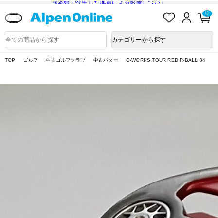
熊本県で発生した地震による影響について
お
ロ
カ
0
気
グ
ー
に
イ
ト
Alpen
入
ン
ペ
Online
商
カテゴリーから探す
り
ー
品
ジ
検
索
TOP
ゴルフ
中古ゴルフクラブ
中古パター
O-WORKS TOUR RED R-BALL 34