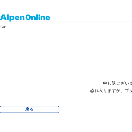
Alpen
TOP
Online
申し訳ござい
恐れ入りますが、ブ
戻る