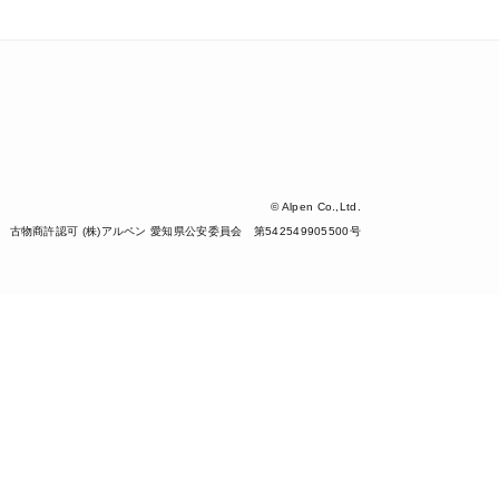
© Alpen Co.,Ltd.
古物商許認可 (株)アルペン 愛知県公安委員会 第542549905500号