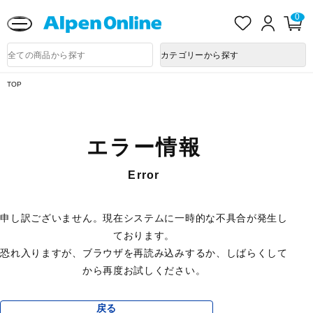
熊本県で発生した地震による影響について
お
ロ
カ
0
気
グ
ー
に
イ
ト
Alpen
入
ン
ペ
Online
商
カテゴリーから探す
り
ー
品
ジ
検
索
TOP
エラー情報
Error
申し訳ございません。現在システムに一時的な不具合が発生し
ております。
恐れ入りますが、ブラウザを再読み込みするか、しばらくして
から再度お試しください。
戻る