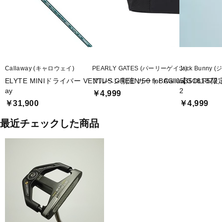
Callaway (キャロウェイ)
PEARLY GATES (パーリーゲイツ)
Jack Bunny
ELYTE MINIドライバー VENTUS GREEN 50 for Callaw
アルペン別注 カートBAG 0535181872
【GOLF5限
ay
2
￥4,999
￥31,900
￥4,999
最近チェックした商品