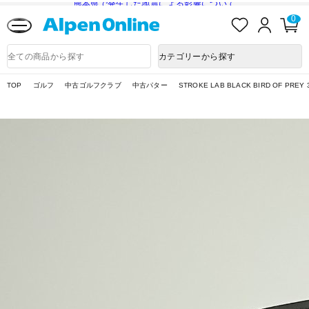
熊本県で発生した地震による影響について
お
ロ
カ
0
気
グ
ー
に
イ
ト
Alpen
入
ン
ペ
Online
商
カテゴリーから探す
り
ー
品
ジ
検
索
TOP
ゴルフ
中古ゴルフクラブ
中古パター
STROKE LAB BLACK BIRD OF PREY 