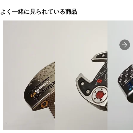
げ。「ホワイト・ホット・マイクロヒンジ★インサート」は、「ホ
ワイト・ホット・マイクロヒンジインサート」より、高めの打球
よく一緒に見られている商品
音、ややしっかりした打球感を実現。「ホワイト・ホットインサー
ト」により近いフィーリングを実現しています。
■モデル発売年度：19
■ヘッドタイプ：004
■ヘッド仕上げ：ステンレス
■ヘッド素材・製法：ステンレススチール
■ヘッド素材・製法(フェース)：ホワイト・ホット マイクロヒンジ
★ インサート