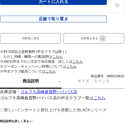
カートに入れる
店舗で取り置き
比較表に追加
比較表を見る
0
※¥5,500以上送料無料 (中古クラブは除く)
ただし沖縄・離島への配送料は
こちら
※AM 9:00までのご注文で当日発送 詳しくは
こちら
※クーポン・キャンペーン利用については
こちら
※中古クラブ販売については
こちら
商品番号：6860129622
商品説明
サイズ・スペック
在庫店舗：
ゴルフ５高崎倉賀野バイパス店
ゴルフ５高崎倉賀野バイパス店の中古クラブ一覧は
こちら
◇新しいインサートと新仕上げを搭載したBLACKシリーズ
商品説明を詳しく見る
◇非常に高い慣性モーメントを実現しているため、ミスヒットに寛
容です。ヘッド全体を、高級感も感じられるブラックカラー仕上