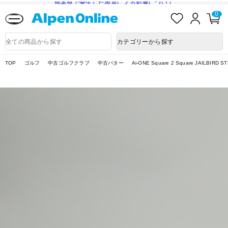
熊本県で発生した地震による影響について
お
ロ
カ
0
気
グ
ー
に
イ
ト
Alpen
入
ン
ペ
Online
商
カテゴリーから探す
り
ー
品
ジ
検
索
TOP
ゴルフ
中古ゴルフクラブ
中古パター
Ai-ONE Square 2 Square JAILBIRD S