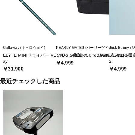
Callaway (キャロウェイ)
PEARLY GATES (パーリーゲイツ)
Jack Bunny
ELYTE MINIドライバー VENTUS GREEN 50 for Callaw
アルペン別注 カートBAG 0535181872
【GOLF5限
ay
2
￥4,999
￥31,900
￥4,999
最近チェックした商品