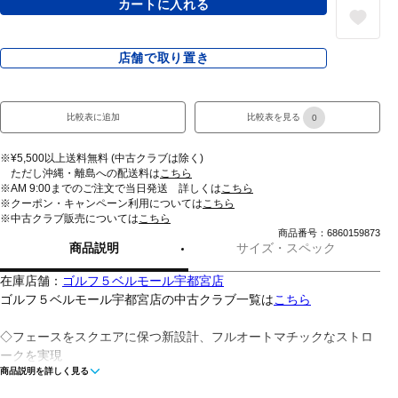
カートに入れる
店舗で取り置き
比較表に追加
比較表を見る
0
※¥5,500以上送料無料 (中古クラブは除く)
ただし沖縄・離島への配送料は
こちら
※AM 9:00までのご注文で当日発送 詳しくは
こちら
※クーポン・キャンペーン利用については
こちら
※中古クラブ販売については
こちら
商品番号：6860159873
商品説明
サイズ・スペック
在庫店舗：
ゴルフ５ベルモール宇都宮店
ゴルフ５ベルモール宇都宮店の中古クラブ一覧は
こちら
◇フェースをスクエアに保つ新設計、フルオートマチックなストロ
ークを実現
商品説明を詳しく見る
◇3.3°シャフトを前傾に装着することでフォワードプレスしてもフ