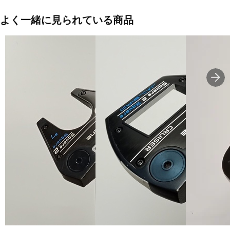
ェースが開かない。トゥアップバランス設計でストローク時のねじ
れを抑えてフェースをスクエアのまま真っすぐ引いて真っすぐ打て
よく一緒に見られている商品
る。センターシャフト設計でストローク中にターゲットラインから
外れにくい。ソールウェイト：ヒール_約25g トゥ_約5g
■モデル発売年度：24
■ヘッドタイプ：004
■ヘッド素材・製法(フェース)：Ai-ONE・インサート
■ヘッド素材・製法(ボディ)：ステンレススチール/アルミニウムソー
ルプレート/ポリカーボネート