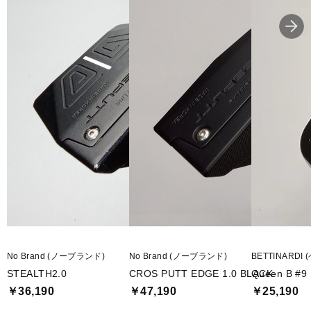
No Brand (ノーブランド)
No Brand (ノーブランド)
BETTINARD
STEALTH2.0
CROS PUTT EDGE 1.0 BLACK
Queen B #9
￥36,190
￥47,190
￥25,190