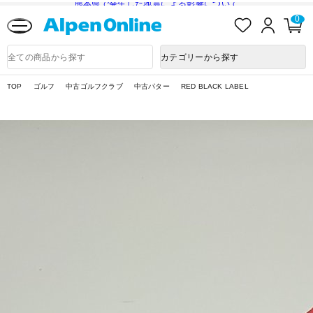
熊本県で発生した地震による影響について
お
ロ
カ
0
気
グ
ー
に
イ
ト
Alpen
入
ン
ペ
Online
商
カテゴリーから探す
り
ー
品
ジ
検
索
TOP
ゴルフ
中古ゴルフクラブ
中古パター
RED BLACK LABEL