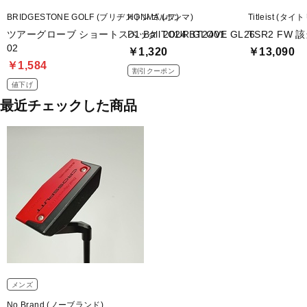
BRIDGESTONE GOLF (ブリヂストンゴルフ)
HONMA (ホンマ)
Titleist (タ
ツアーグローブ ショートスペック TOUR GLOVE GL26
D1 Ball 2024 BT2401
TSR2 FW 
02
￥1,320
￥13,090
￥1,584
割引クーポン
値下げ
最近チェックした商品
メンズ
No Brand (ノーブランド)