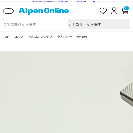
熊本県で発生した地震による影響について
お
ロ
カ
0
気
グ
ー
に
イ
ト
Alpen
入
ン
ペ
Online
商
カテゴリーから探す
り
ー
品
ジ
検
索
TOP
ゴルフ
中古ゴルフクラブ
中古パター
MR300