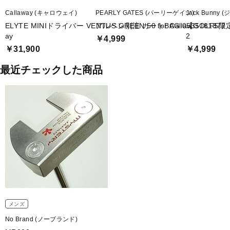
Callaway (キャロウェイ)
PEARLY GATES (パーリーゲイツ)
Jack Bunny
ELYTE MINIドライバー VENTUS GREEN 50 for Callaw
アルペン別注 カートBAG 0535181872
【GOLF5限
ay
2
￥4,999
￥31,900
￥4,999
最近チェックした商品
メンズ
No Brand (ノーブランド)