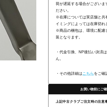
荷が遅延する場合がございま
ださい。
※在庫については実店舗と共
イミングによっては在庫切れ
※商品の梱包は、環境に配慮
装となります。
・代金引換、NP後払い決済
ん。
・その他詳細は
こちら
をご確
お買い物前にご確
上記中古クラブご注文時の注意