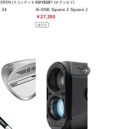
AMERON (スコッティキャメロン)
ODYSSEY (オデッセイ)
SCOTTY CAMER
 34
Ai-ONE Square 2 Square JAILBIRD STROKE LA
STUDIO STYLE S
￥27,390
￥54,890
値下げ
値下げ