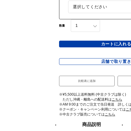
数量
カートに入れ
店舗で取り置
比較表に追加
※¥5,500以上送料無料 (中古クラブは除く)
ただし沖縄・離島への配送料は
こちら
※AM 9:00までのご注文で当日発送 詳しく
※クーポン・キャンペーン利用については
こ
※中古クラブ販売については
こちら
商品説明