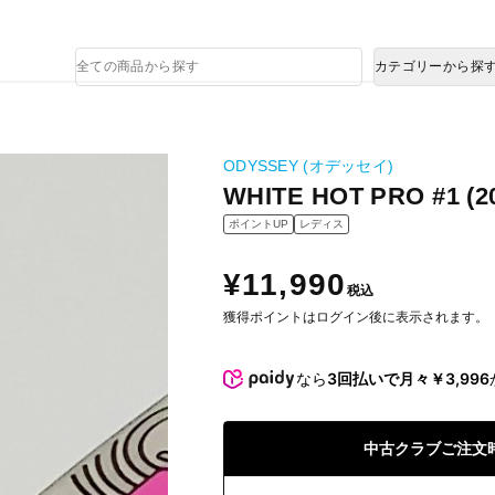
熊本県で発生した地震による影響について
商
カテゴリーから探
品
検
索
ODYSSEY (オデッセイ)
WHITE HOT PRO #1 (20
ポイントUP
レディス
¥11,990
税込
獲得ポイントはログイン後に表示されます。
なら
3回払いで月々￥3,996
中古クラブご注文