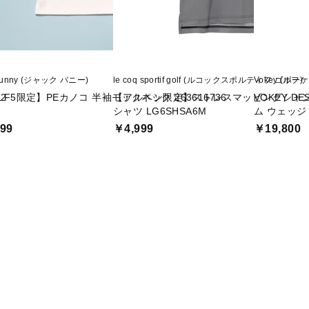
 Bunny (ジャック バニー)
le coq sportif golf (ルコックスポルティフ ゴルフ)
Vokey (ボー
2
LF5限定】PEカノコ 半袖モックネック 263616736
【アルペン限定】ストレスマッピングシャ
VOKEY D
シャツ LG6SHSA6M
ム ウェッジ D
99
￥4,999
￥19,800