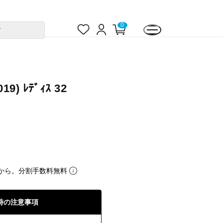
お
ロ
カ
0
す
気
グ
ー
に
イ
ト
入
ン
ペ
り
ー
ジ
19) ﾚﾃﾞｨｽ 32
から。分割手数料無料
時の注意事項