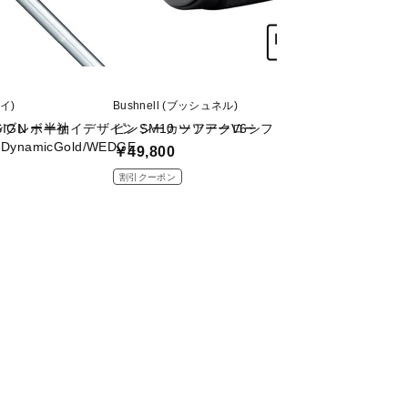
ケイ)
Bushnell (ブッシュネル)
BRIEFING (ブリー
ンブレー半袖
ESIGN ボーケイデザイン SM10 ツアークロー
ピンシーカーツアーV6シフトジョルトブラック V6ﾌ
CR-4 #04 DIGIT
ynamicGold/WEDGE
￥49,800
￥86,900
割引クーポン