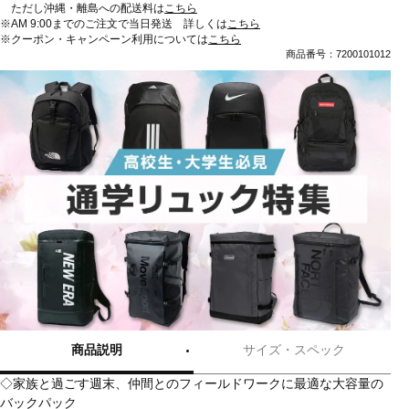
ただし沖縄・離島への配送料は
こちら
※AM 9:00までのご注文で当日発送 詳しくは
こちら
※クーポン・キャンペーン利用については
こちら
商品番号：7200101012
商品説明
サイズ・スペック
◇家族と過ごす週末、仲間とのフィールドワークに最適な大容量の
バックパック