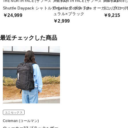
THE NORTH FACE (ザ ノース フェイス)
THE NORTH FACE (ザ ノース フェイス)
new balanc
Shuttle Daypack シャトルデイパック ブラック
Organic Cotton Tote オーガニック
トップローデ
ュラル×ブラック
￥24,999
￥9,215
￥2,999
最近チェックした商品
ユニセックス
Coleman (コールマン)