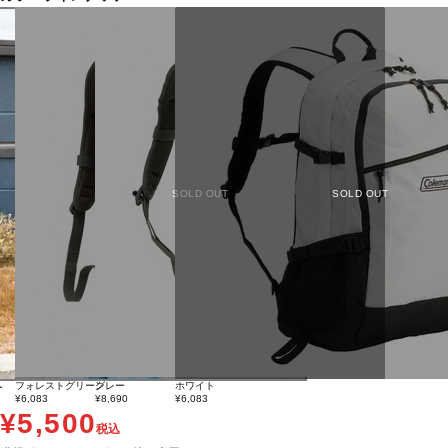
SOLD OUT
SOLD OUT
フォレストグリーン
グレー
ホワイト
ー
¥6,083
¥8,690
¥6,083
¥5,500
税込