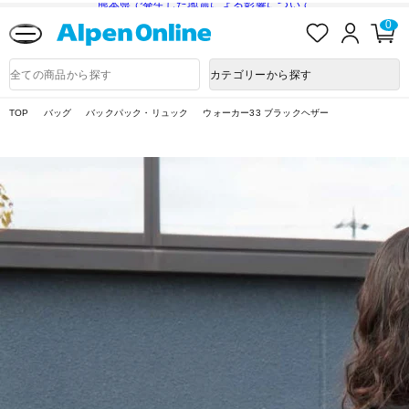
熊本県で発生した地震による影響について
お
ロ
カ
0
気
グ
ー
に
イ
ト
Alpen
入
ン
ペ
Online
商
カテゴリーから探す
り
ー
品
ジ
検
索
TOP
バッグ
バックパック・リュック
ウォーカー33 ブラックヘザー