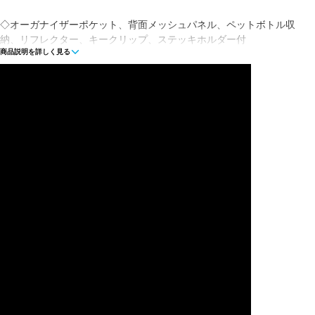
◇オーガナイザーポケット、背面メッシュパネル、ペットボトル収
納、リフレクター、キークリップ、ステッキホルダー付
商品説明を詳しく見る
■素材：ナイロン/ポリエステル
■サイズ：34×22×51cm
■重量：710g
■容量：33L
■生産国：ベトナム
■2022年モデル
※ブラウザやお使いのモニター環境により、掲載画像と実際の商品
の色味が若干異なる場合がございます。
■メーカー型番：2000038971