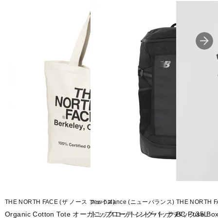
■サイズ：H48×W31×D14cm
■重量：930g
■容量：28L
■生産国：ベトナム
■2026年モデル
※ブラウザやお使いのモニター環境により、掲載画像と実際の商品
の色味が若干異なる場合がございます。
■メーカー型番：NM62615
THE NORTH FACE (ザ ノース フェイス)
new balance (ニューバランス)
THE NORTH 
Organic Cotton Tote オーガニックコットントート ナチ
トップローディングバックパック35L
BC Fuse Bo