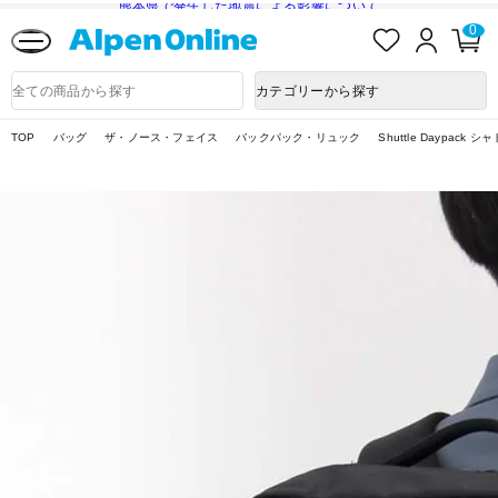
熊本県で発生した地震による影響について
お
ロ
カ
0
気
グ
ー
に
イ
ト
Alpen
入
ン
ペ
Online
商
カテゴリーから探す
り
ー
品
ジ
検
索
TOP
バッグ
ザ・ノース・フェイス
バックパック・リュック
Shuttle Daypac