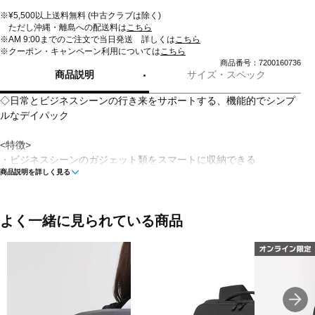
※¥5,500以上送料無料 (中古クラブは除く)
ただし沖縄・離島への配送料は
こちら
※AM 9:00までのご注文で当日発送 詳しくは
こちら
※クーポン・キャンペーン利用については
こちら
商品番号：7200160736
商品説明
サイズ・スペック
◇日常とビジネスシーンの行き来をサポートする、機能的でシンプ
ルなデイパック
<特徴>
・ビジネスシーンのガジェット類をスマートに収納できる
商品説明を詳しく見る
「Shuttle(シャトル)」コレクション
・水やエネルギー使用量が少なく環境にやさしい原着糸を使用
・高い堅牢度で長く愛用可能
・落ち着いたマットな質感で、ビジネスシーンに合うシンプルなデ
よく一緒に見られている商品
ザイン
・荷物が少なくても形状を保ちやすい設計
・荷物が多いビジネスシーンに対応する容量28L
<生地・素材>
・環境にやさしく色落ちしにくい原着糸を使用したナイロン素材を