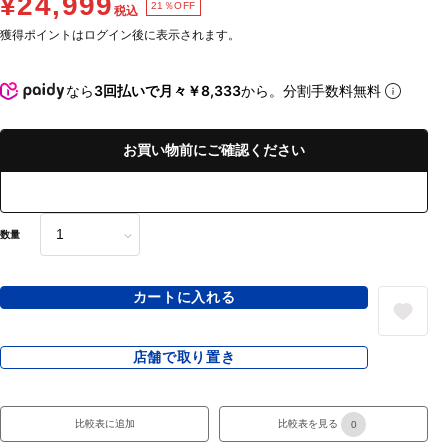
¥24,999
21％OFF
税込
獲得ポイントはログイン後に表示されます。
なら
3回払いで月々￥8,333
から。分割手数料無料
お買い物前にご確認ください
数量
カートに入れる
店舗で取り置き
比較表に追加
比較表を見る
0