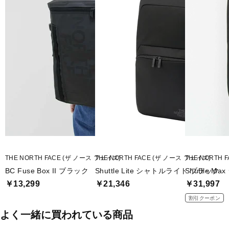
採用
<機能・デザイン>
・荷物をスムーズに収納できる大きく開くメインコンパートメント
・15インチまでのノートPCや書類を収納しやすい独立したスリーブ
付きコンパートメント
・ファスナー付きメッシュポケットとスマートフォンポケットのあ
るセカンドポケット上部
・クッション性のあるACCポケットを備えたセカンドポケット下部
・クッション性のよいトップのグラブハンドル
・雨などの浸入を軽減する止水ファスナー
・視認性が高いシルバー色の内装生地
・操作しやすいオリジナルファスナータブ
<おすすめシーン>
THE NORTH FACE (ザ ノース フェイス)
THE NORTH FACE (ザ ノース フェイス)
THE NORTH 
ビジネスシーン
BC Fuse Box II ブラック
Shuttle Lite シャトルライト ブラック
Shuttle 
￥13,299
￥21,346
￥31,997
■カラー：ブラック(K)
割引クーポン
■素材：840D ORBITEX ナイロン
よく一緒に買われている商品