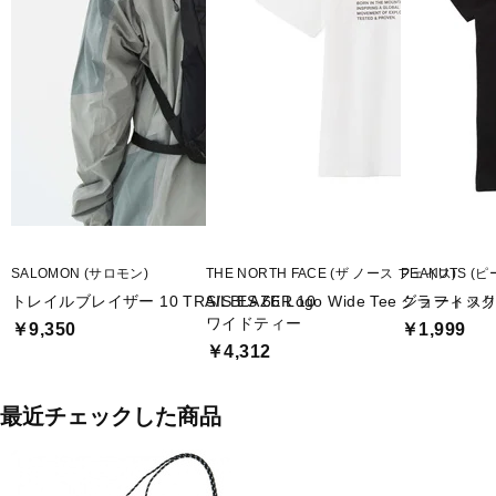
SALOMON (サロモン)
THE NORTH FACE (ザ ノース フェイス)
PEANUTS (
トレイルブレイザー 10 TRAILBLAZER 10
S/S ES 66 Logo Wide Tee ショート
グラフィック
ワイドティー
￥9,350
￥1,999
￥4,312
最近チェックした商品