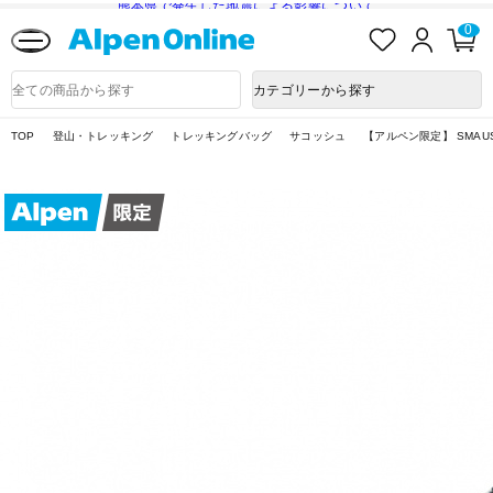
熊本県で発生した地震による影響について
お
ロ
カ
0
気
グ
ー
に
イ
ト
Alpen
入
ン
ペ
Online
商
カテゴリーから探す
り
ー
品
ジ
検
索
TOP
登山・トレッキング
トレッキングバッグ
サコッシュ
【アルペン限定】 SMAUS