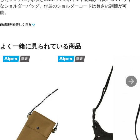
なショルダーバッグ。付属のショルダーコードは長さの調節が可
能。
商品説明を詳しく見る
■カラー：BL
■素材：ポリエステル
よく一緒に見られている商品
■サイズ：11×18.5cm
■重量：47g
■生産国：中国
■2024年モデル
※ブラウザやお使いのモニター環境により、掲載画像と実際の商品
の色味が若干異なる場合がございます。
■メーカー型番：BA125