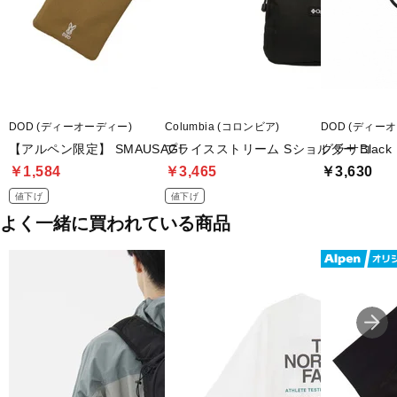
DOD (ディーオーディー)
Columbia (コロンビア)
DOD (ディー
【アルペン限定】 SMAUSAGI
プライスストリーム Sショルダー Black
グラサコ
￥1,584
￥3,465
￥3,630
値下げ
値下げ
よく一緒に買われている商品