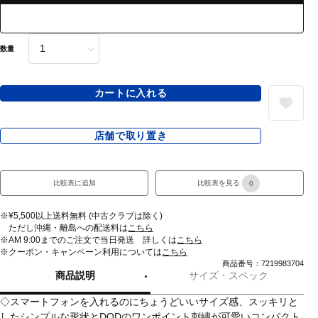
数量
カートに入れる
店舗で取り置き
比較表に追加
比較表を見る
0
※¥5,500以上送料無料 (中古クラブは除く)
ただし沖縄・離島への配送料は
こちら
※AM 9:00までのご注文で当日発送 詳しくは
こちら
※クーポン・キャンペーン利用については
こちら
商品番号：7219983704
商品説明
サイズ・スペック
◇スマートフォンを入れるのにちょうどいいサイズ感、スッキリと
したシンプルな形状とDODのワンポイント刺繍が可愛いコンパクト