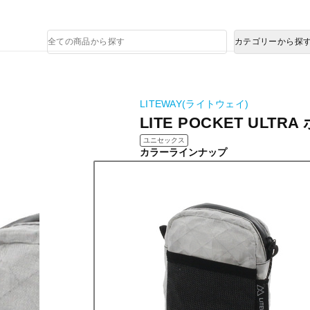
熊本県で発生した地震による影響について
商
カテゴリーから探
品
検
索
LITEWAY(ライトウェイ)
LITE POCKET ULTR
ユニセックス
カラーラインナップ