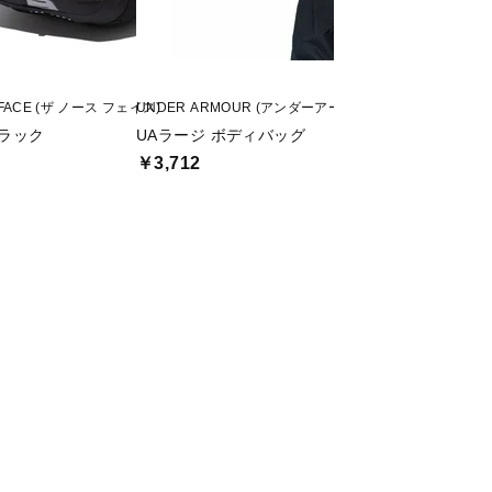
 FACE (ザ ノース フェイス)
UNDER ARMOUR (アンダーアーマー)
THE NORTH FACE
 ブラック
UAラージ ボディバッグ
Geoface Box
ク
￥3,712
￥7,195