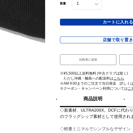
数量
カートに入れ
店舗で取り置
比較表に追加
※¥5,500以上送料無料 (中古クラブは除く)
ただし沖縄・離島への配送料は
こちら
※AM 9:00までのご注文で当日発送 詳しく
※クーポン・キャンペーン利用については
こ
商品説明
◇新素材、ULTRA200X。DCFに代わ
のフラッグシップ素材として使用され
◇軽量ミニマルでシンプルなデザイン