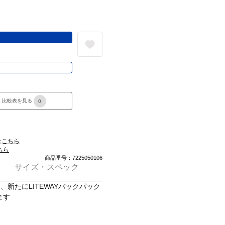
る
き
比較表を見る
0
は
こちら
ちら
商品番号：7225050106
サイズ・スペック
り、新たにLITEWAYバックパック
ます