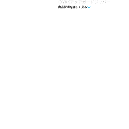
◇YKKアクアガードジッパー
商品説明を詳しく見る
◇伸縮性のあるフロントポケット
◇素材にUltraの使用で、ECOPAK
◇LITEWAYのバックパックに装着出来
■カラー：ホワイト(White)
■素材：Ultra200X、YKK Aquagard Zip
■サイズ：17×8.5×3cm
■重量：30g
■生産国：ウクライナ
※ブラウザやお使いのモニター環境に
味が若干異なる場合がございます。
■メーカー型番：pocket ult