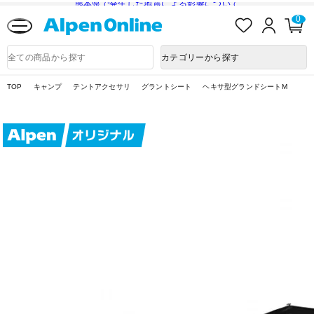
熊本県で発生した地震による影響について
お
ロ
カ
0
気
グ
ー
に
イ
ト
Alpen
入
ン
ペ
Online
商
カテゴリーから探す
り
ー
品
ジ
検
索
TOP
キャンプ
テントアクセサリ
グラントシート
ヘキサ型グランドシートM