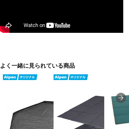
◇100％完全遮光ヘキサ型キャンプシェードMに最適なサイズ設計。
■素材：PE
■使用時サイズ：280×240cm
■重量：830g
■生産国：中国
■2026年モデル
よく一緒に見られている商品
■メーカー型番：7300090706