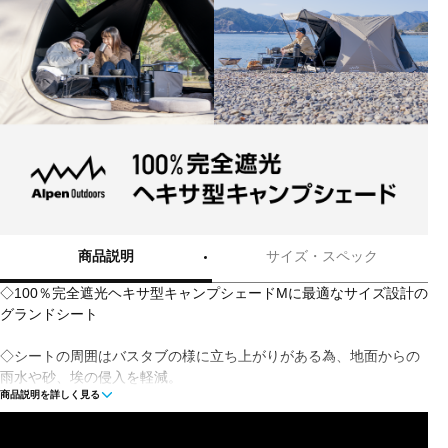
商品説明
サイズ・スペック
◇100％完全遮光ヘキサ型キャンプシェードMに最適なサイズ設計の
グランドシート
◇シートの周囲はバスタブの様に立ち上がりがある為、地面からの
雨水や砂、埃の侵入を軽減。
商品説明を詳しく見る
◇縫い目はシーム加工を施し防水性能に優れています。
◇トグル構造で設置も簡単。
◇持ち運びに便利な収納袋付き。