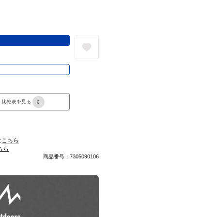
る
き
比較表を見る
0
は
こちら
ちら
商品番号：7305090106