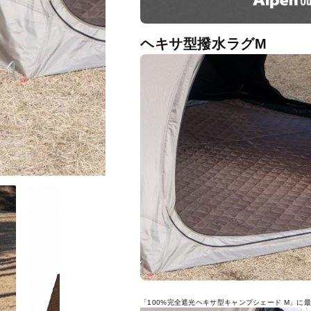
ヘキサ型撥水ラグM
「100%完全遮光ヘキサ型キャンプシェード M」に