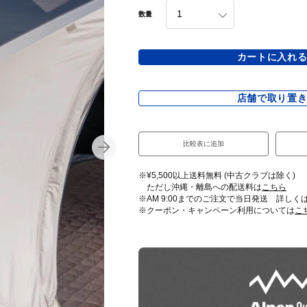
数量
カートに入れ
店舗で取り置
比較表に追加
※¥5,500以上送料無料 (中古クラブは除く)
ただし沖縄・離島への配送料は
こちら
※AM 9:00までのご注文で当日発送 詳しく
※クーポン・キャンペーン利用については
こ