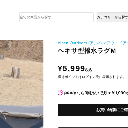
熊本県で発生した地震による影響について
商
カテゴリーから探
品
検
索
Alpen Outdoors (アルペンアウトドア
ヘキサ型撥水ラグM
¥5,999
税込
獲得ポイントはログイン後に表示されます。
なら
3回払いで月々￥1,999
お買い物前にご確