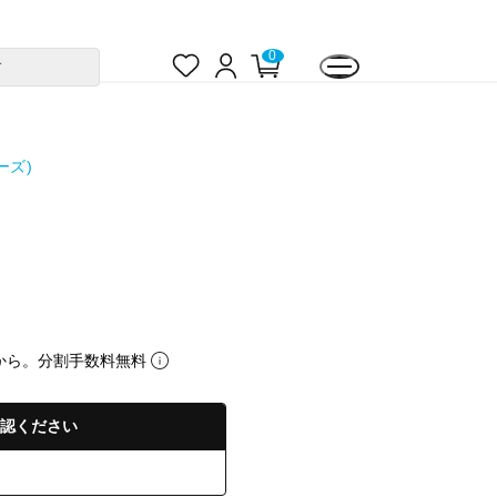
お
ロ
カ
0
す
気
グ
ー
に
イ
ト
入
ン
ペ
り
ー
ジ
ーズ)
から。分割手数料無料
認ください