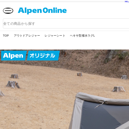
熊
Alpen
Online
商
品
検
索
TOP
アウトドアレジャー
レジャーシート
ヘキサ型撥水ラグL