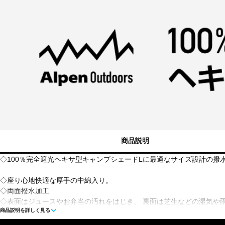
商品説明
◇100％完全遮光ヘキサ型キャンプシェードLに最適なサイズ設計の撥
◇座り心地快適な厚手の中綿入り。
◇両面撥水加工
◇表面はジュースやお弁当の汚れをはじき、 裏面は芝生などの湿気や
商品説明を詳しく見る
◇キャンプにおすすめの大型サイズ。
◇風で飛ばされにくいペグループ付き×ペグは付属しません。