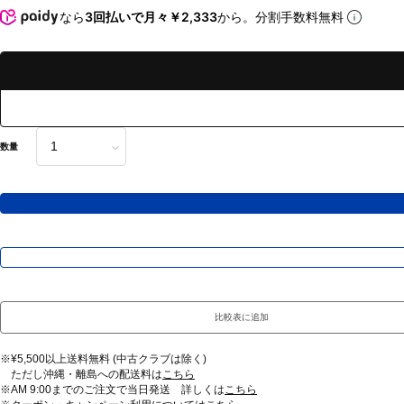
なら
3回払いで月々￥2,333
から。分割手数料無料
数量
比較表に追加
※¥5,500以上送料無料 (中古クラブは除く)
ただし沖縄・離島への配送料は
こちら
※AM 9:00までのご注文で当日発送 詳しくは
こちら