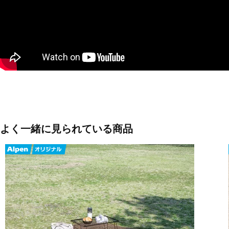
◇100％完全遮光ヘキサ型キャンプシェードLに最適なサイズ設計。
■素材：ポリエステル
■使用時サイズ：320×280cm
■重量：2.3kg
■生産国：中国
■2026年モデル
よく一緒に見られている商品
■メーカー型番：7305090116