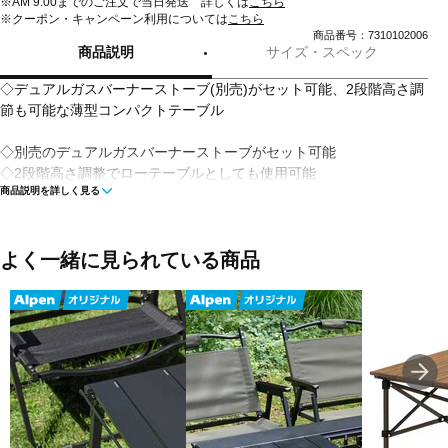
※AM 9:00までのご注文で当日発送 詳しくは
こちら
※クーポン・キャンペーン利用については
こちら
商品番号：7310102006
商品説明
サイズ・スペック
◇デュアルガスバーナーストーブ(別売)がセット可能、2段階高さ調
節も可能な薄型コンパクトテーブル
◇別売のデュアルガスバーナーストーブがセット可能
◇2段階高さ調整でローテーブルとしても使用可能
商品説明を詳しく見る
◇別売のデュアルガスバーナーストーブ使用時は、使わない天板を
四辺どこにでも装着可能
◇フックで掛けられる便利なサイドレール付き
◇脚部フレームを折りたたんでコンパクトに収納可能
よく一緒に見られている商品
◇持ち運びに便利な収納ケース付き
■カラー：ブラック
■素材：アルミニウム、他
■使用時サイズ：約60×42×30/40cm
■収納時サイズ：約60×42×4cm