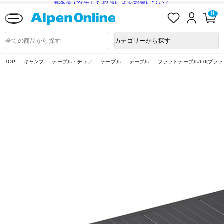
熊本県で発生した地震による影響について
お
ロ
カ
0
気
グ
ー
に
イ
ト
Alpen
入
ン
ペ
Online
商
カテゴリーから探す
り
ー
品
ジ
検
索
TOP
キャンプ
テーブル・チェア
テーブル
テーブル
フラットテーブル/60(ブラッ