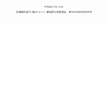
© Alpen Co.,Ltd.
古物商許認可 (株)アルペン 愛知県公安委員会 第542549905500号