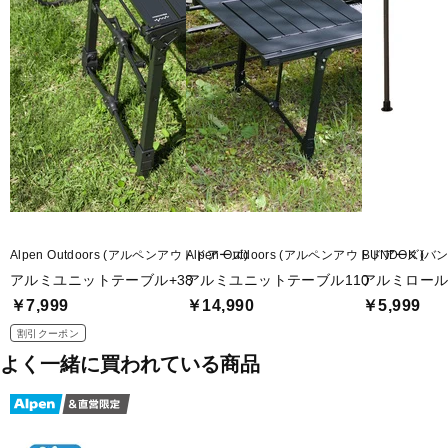
■重量：約1.8kg
■耐荷重：約15kg
■仕様：高さ2段階調節
■付属品：収納ケース
■生産国：中国
■2026年モデル
Alpen Outdoors (アルペンアウトドアーズ)
Alpen Outdoors (アルペンアウトドアーズ)
BUNDOK (バ
アルミユニットテーブル+38
アルミユニットテーブル110
アルミロール
■メーカー型番：2238312
￥7,999
￥14,990
￥5,999
割引クーポン
よく一緒に買われている商品