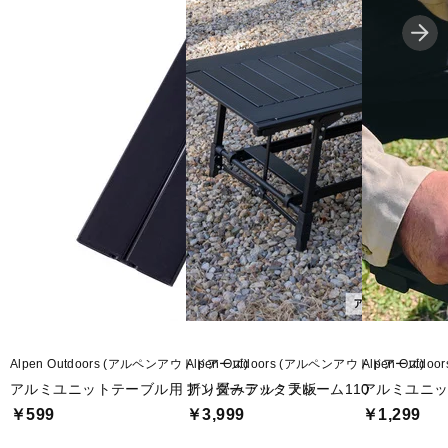
■2025年モデル
■メーカー型番：7311090295
Alpen Outdoors (アルペンアウトドアーズ)
Alpen Outdoors (アルペンアウトドアーズ)
Alpen Outd
アルミユニットテーブル用 折り畳みアルミ天板
アンダーラックフレーム110
アルミユニッ
￥599
￥3,999
￥1,299