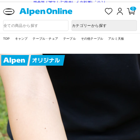
熊本県で発生した地震による影響について
お
ロ
カ
0
気
グ
ー
に
イ
ト
Alpen
入
ン
ペ
Online
商
カテゴリーから探す
り
ー
品
ジ
検
索
TOP
キャンプ
テーブル・チェア
テーブル
その他テーブル
アルミ天板