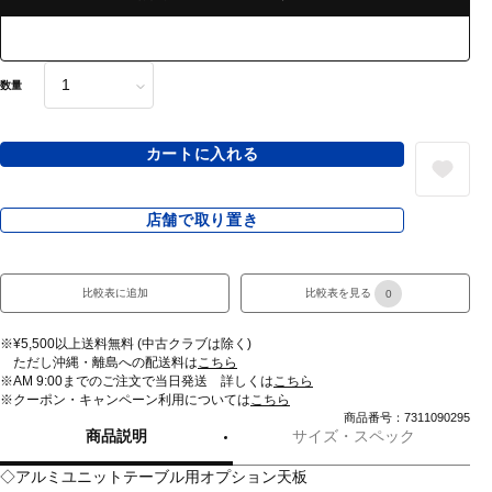
数量
カートに入れる
店舗で取り置き
比較表に追加
比較表を見る
0
※¥5,500以上送料無料 (中古クラブは除く)
ただし沖縄・離島への配送料は
こちら
※AM 9:00までのご注文で当日発送 詳しくは
こちら
※クーポン・キャンペーン利用については
こちら
商品番号：7311090295
商品説明
サイズ・スペック
◇アルミユニットテーブル用オプション天板