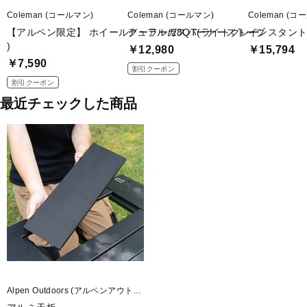
Coleman (コールマン)
Coleman (コールマン)
Coleman (コ
【アルペン限定】 ホイールクーラー/28QT(ライトグレー
デュアルガスバーナーストーブ
インスタントバ
)
￥12,980
￥15,794
￥7,590
割引クーポン
割引クーポン
最近チェックした商品
Alpen Outdoors (アルペンアウトド
アーズ)