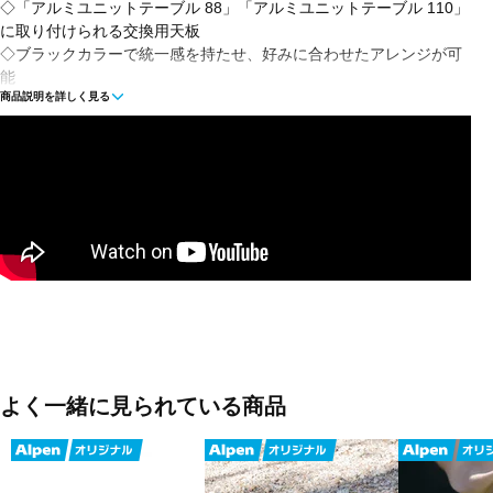
◇「アルミユニットテーブル 88」「アルミユニットテーブル 110」
に取り付けられる交換用天板
◇ブラックカラーで統一感を持たせ、好みに合わせたアレンジが可
能
商品説明を詳しく見る
◇軽量で耐熱性と耐食性に優れたアルミ製で熱い調理器具を直接置
く事が可能
■素材：アルミニウム
■使用時サイズ：36×12.3×1.2cm
■重量：230g
※本製品について※
天板をすべてアルミ天板にした際に生じる隙間は、設計上の意図に
よるものです。
各種テーブルオプションとの互換性を考慮し、あらかじめ計算され
た仕様となっておりますので、品質や使用上の問題はございませ
よく一緒に見られている商品
ん。
■生産国：中国