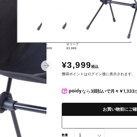
タン
オリーブ
ブラック
¥3,999
¥3,999
¥3,999
¥3,999
税込
獲得ポイントはログイン後に表示されます。
なら
3回払いで月々￥1,333
お買い物前にご確
数量