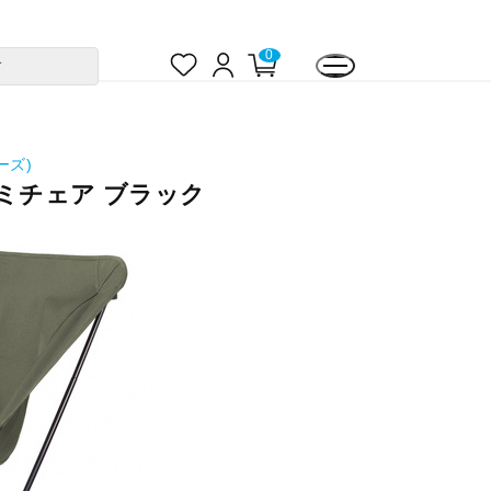
お
ロ
カ
0
す
気
グ
ー
に
イ
ト
入
ン
ペ
り
ー
ジ
ーズ)
ミチェア ブラック