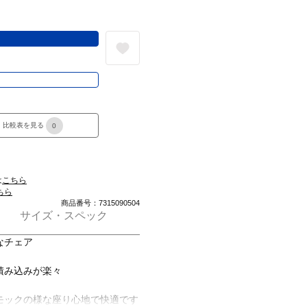
る
き
比較表を見る
0
は
こちら
ちら
商品番号：7315090504
サイズ・スペック
なチェア
積み込みが楽々
モックの様な座り心地で快適です