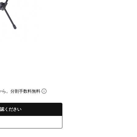
から。分割手数料無料
認ください