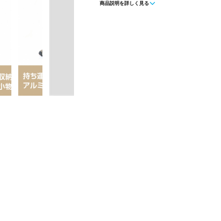
商品説明を詳しく見る
◇ファミリーキャンプ、ソロキャンプ
ャンプはもちろん、公園やお庭でのバー
スポーツ観戦、野外フェスやマルシェ(
なシーンにおすすめです
◇持ち運びや家での保管に便利な収納
◇コンパクト収納で軽量ながら耐荷重10
◇身体を包み込むようなフィット感で
◇取っ手付きの収納袋なので片手で楽
◇シンプル構造で組み立て簡単。フレ
なので迷うことなく組み立てが出来ま
◇収納袋を脚フレームに取り付けると
です
◇生地は取り外し可能
◇車やご自宅に常備しておくといざと
■カラー：ブラック
■素材：座面/ポリエステル、フレーム
■使用時サイズ：54×51×65cm、座面