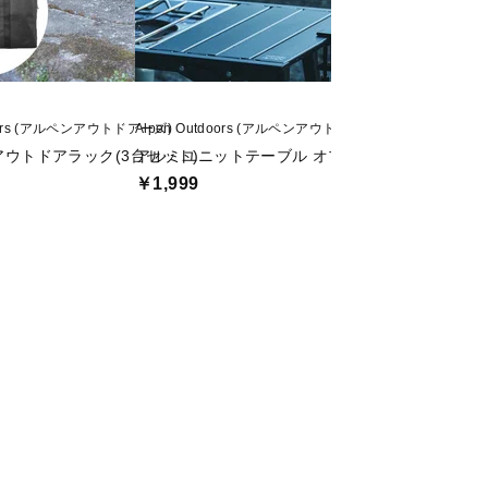
doors (アルペンアウトドアーズ)
Alpen Outdoors (アルペンアウトドアーズ)
Alpen Outdoors
 アウトドアラック(3台セット)
アルミユニットテーブル オプション ランタンハ
アルミ天板
￥1,999
￥799