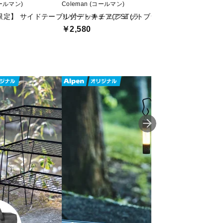
コールマン)
Coleman (コールマン)
Coleman (コールマン
限定】 サイドテーブル付デッキチェアST(ラ
リゾートチェア(ジェットブラック)
【アルペン限定】 
￥2,580
￥3,300