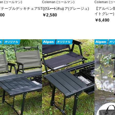
man (コールマン)
Coleman (コールマン)
Coleman (
テーブルデッキチェアST(グレージュ)
リゾートチェア(グレージュ)
【アルペン
イトグレー)
00
￥2,580
￥6,490