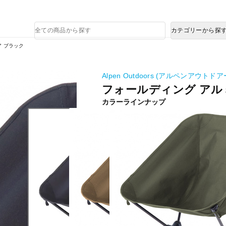
熊本県で発生した地震による影響について
商
カテゴリーから探
品
検
ア ブラック
索
Alpen Outdoors (アルペンアウトドア
フォールディング アル
カラーラインナップ