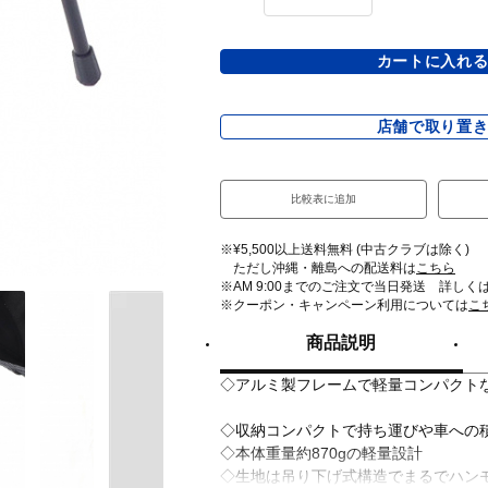
カートに入れ
店舗で取り置
比較表に追加
※¥5,500以上送料無料 (中古クラブは除く)
ただし沖縄・離島への配送料は
こちら
※AM 9:00までのご注文で当日発送 詳しく
※クーポン・キャンペーン利用については
こ
商品説明
◇アルミ製フレームで軽量コンパクト
◇収納コンパクトで持ち運びや車への
◇本体重量約870gの軽量設計
◇生地は吊り下げ式構造でまるでハン