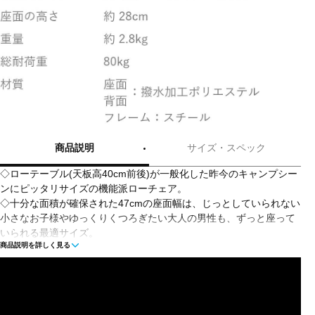
商品説明
サイズ・スペック
◇ローテーブル(天板高40cm前後)が一般化した昨今のキャンプシー
ンにピッタリサイズの機能派ローチェア。
◇十分な面積が確保された47cmの座面幅は、じっとしていられない
小さなお子様やゆっくりくつろぎたい大人の男性も、ずっと座って
いられる最適サイズ。
商品説明を詳しく見る
◇ファブリック部分の撥水加工による汚れの防止やアームレストに
天然木材を使うなど、シンプルでも永く使える仕様。
◇背面には小物を入れておくのに便利なメッシュポケットを装備。
◇フレームは強度を重視しスチールを採用。
◇座面高を約28cmに設定、地面との接地面が広く安定した座り心