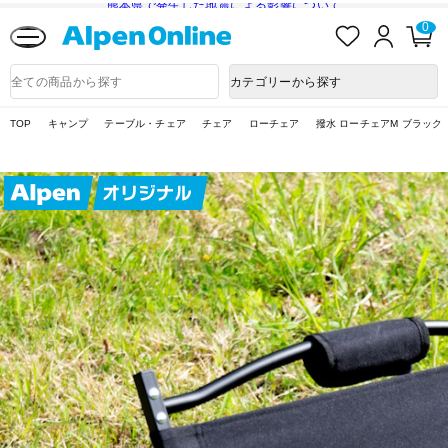
熊本県で発生した地震による影響について
お
ロ
カ
0
気
グ
ー
に
イ
ト
Alpen
入
ン
ペ
Online
商
カテゴリーから探す
り
ー
品
ジ
検
索
TOP
キャンプ
テーブル・チェア
チェア
ローチェア
撥水 ローチェアM ブラック