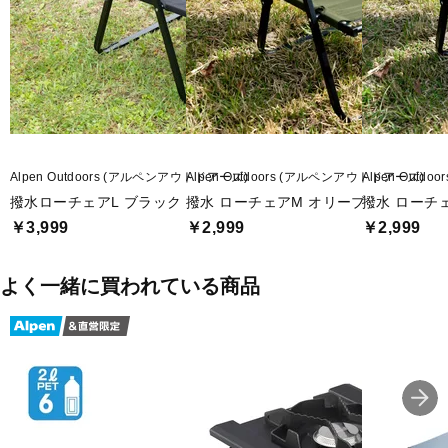
■メーカー型番：7315090604
Alpen Outdoors (アルペンアウトドアーズ)
Alpen Outdoors (アルペンアウトドアーズ)
Alpen Outd
撥水ローチェアL ブラック
撥水 ローチェアM オリーブ
撥水 ローチ
￥3,999
￥2,999
￥2,999
よく一緒に買われている商品