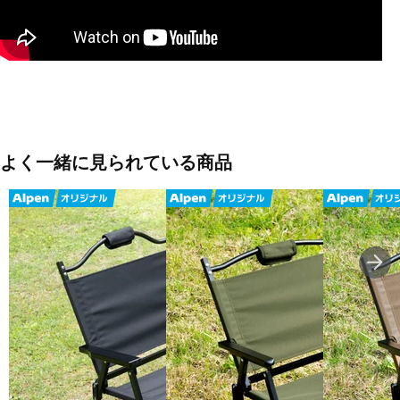
地。
◇カラーはブラック、オリーブ、タン。
■カラー：ブラック
■ファブリック部 : ポリエステル、フレーム部 : スチール
■使用時サイズ：(幅)54×(奥行)54×(高さ)62cm
よく一緒に見られている商品
■収納時サイズ：(幅)54×(奥行)9×(厚さ)57cm
■座面の高さ：28cm
■重量：2.8kg
■耐荷重：80kg
■生産国：中国
■2024年モデル