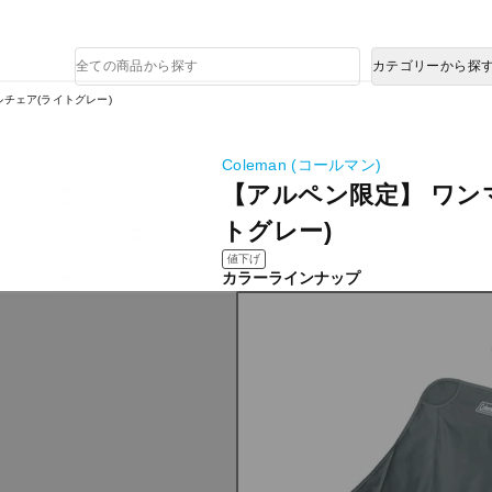
熊本県で発生した地震による影響について
商
カテゴリーから探
品
検
チェア(ライトグレー)
索
Coleman (コールマン)
【アルペン限定】 ワン
トグレー)
値下げ
カラーラインナップ