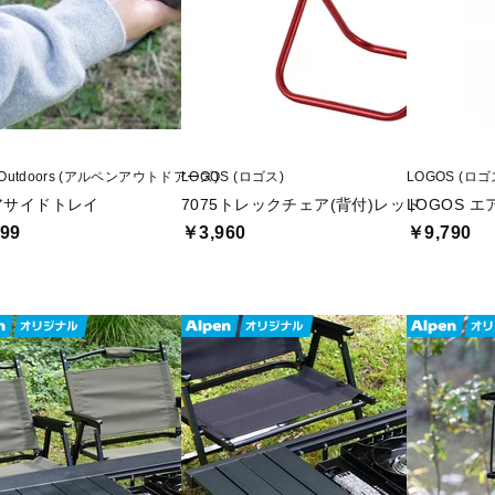
■生産国：中国
■2026年モデル
■メーカー型番：2253888
n Outdoors (アルペンアウトドアーズ)
LOGOS (ロゴス)
LOGOS (ロゴ
アサイドトレイ
7075トレックチェア(背付)レッド
LOGOS 
99
￥3,960
￥9,790