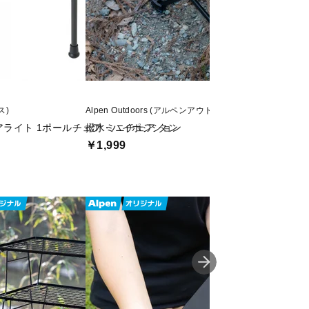
ス)
Alpen Outdoors (アルペンアウトドアーズ)
Coleman (コールマン
エアライト 1ポールチェア・ハイポジション
撥水ミニチェア タン
コンパクトトレッ
￥1,999
￥3,190