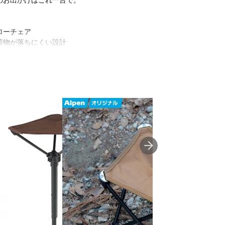
のお出かけはこれ一台で。
ローチェア
荷物が落ちにくい設計
かり固定
ッションカバー付き
/スチール、他
幅/約48cm、座面高/約41cm
ーバンド