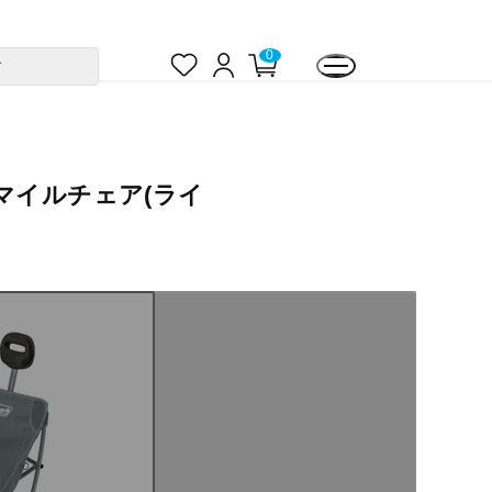
お
ロ
カ
0
す
気
グ
ー
に
イ
ト
入
ン
ペ
り
ー
ジ
マイルチェア(ライ