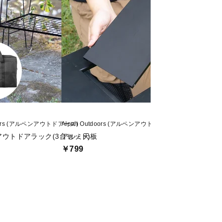
doors (アルペンアウトドアーズ)
Alpen Outdoors (アルペンアウトドアーズ)
Alpen Outdoors
 アウトドアラック(3台セット)
アルミ天板
アルミユニットテ
￥799
￥1,999