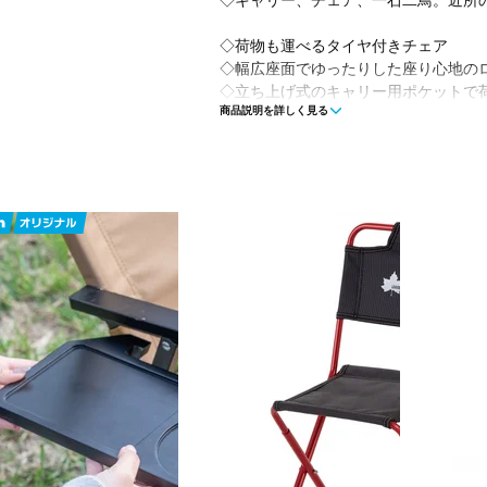
◇キャリー、チェア、一石二鳥。近所
◇荷物も運べるタイヤ付きチェア
◇幅広座面でゆったりした座り心地の
◇立ち上げ式のキャリー用ポケットで
商品説明を詳しく見る
◇ラバーバンド付属なので荷物をしっ
◇簡単に収納できる収束型
◇ハンドル部はヘッドレストになるク
■カラー：ライトグレー
■素材：シート/ポリエステル フレーム
■使用時サイズ：約58×64×98cm、座面
■収納時サイズ：約29×24×93cm
■重量：約4.2kg
■耐荷重：約100kg
■付属品：収納ケース、ラック付ラバ