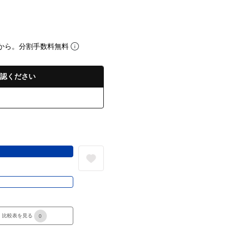
から。分割手数料無料
認ください
る
き
比較表を見る
0