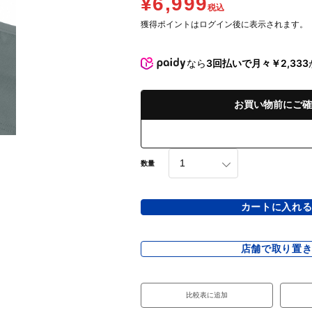
¥6,999
税込
獲得ポイントはログイン後に表示されます。
なら
3回払いで月々￥2,333
お買い物前にご確
数量
カートに入れ
店舗で取り置
比較表に追加