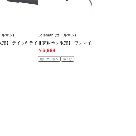
コールマン)
Coleman (コールマン)
Coleman (コールマン
定】 テイク6 ライトグレー
【アルペン限定】 ワンマイルチェア(ライトグレー
デュアルガスバー
￥6,999
￥12,980
割引クーポン
値下げ
割引クーポン