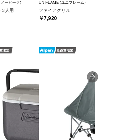
 (スノーピーク)
UNIFLAME (ユニフレーム)
belmont (ベルモント
～3人用
ファイアグリル
焚き火台TABI(
￥7,920
￥13,200
割引クーポン