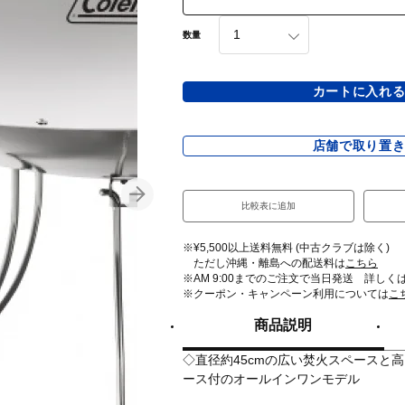
数量
カートに入れ
店舗で取り置
比較表に追加
※¥5,500以上送料無料 (中古クラブは除く)
ただし沖縄・離島への配送料は
こちら
※AM 9:00までのご注文で当日発送 詳しく
※クーポン・キャンペーン利用については
こ
商品説明
◇直径約45cmの広い焚火スペースと高
ース付のオールインワンモデル