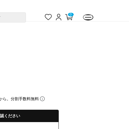
お
ロ
カ
0
す
気
グ
ー
に
イ
ト
入
ン
ペ
り
ー
ジ
から。分割手数料無料
認ください