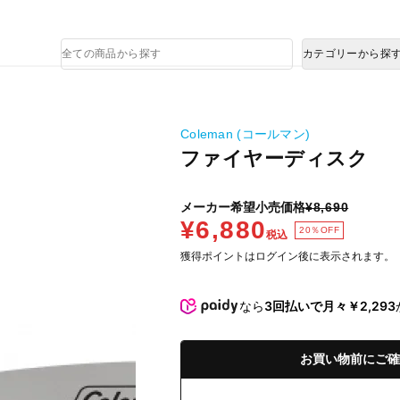
熊本県で発生した地震による影響について
商
カテゴリーから探
品
検
索
Coleman (コールマン)
ファイヤーディスク
メーカー希望小売価格
¥8,690
¥6,880
20％OFF
税込
獲得ポイントはログイン後に表示されます。
なら
3回払いで月々￥2,293
お買い物前にご確