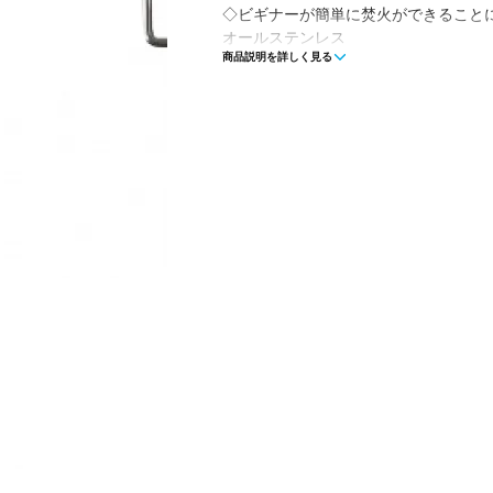
◇ビギナーが簡単に焚火ができること
オールステンレス
商品説明を詳しく見る
通気性抜群
3秒設営、簡単撤収
◇BBQ用の炭を入れやすい焼網付き
◇耐荷重約30kg(ダッチオーブン3サイ
◇厚さ約10cmのコンパクト収納が可能
■使用時サイズ：約φ45×23(h)cm
収納時サイズ：約φ46×8.5(h)cm
■重量：約1.6kg
■材質：ステンレス
■生産国：中国