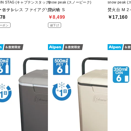
AIN STAG (キャプテンスタッグ)
snow peak (スノーピーク)
snow peak
ーセット
 ステンレス ファイアグリル M
焚火台 S
焚火台 M 2
78
￥8,499
￥17,160
ーポン
値下げ