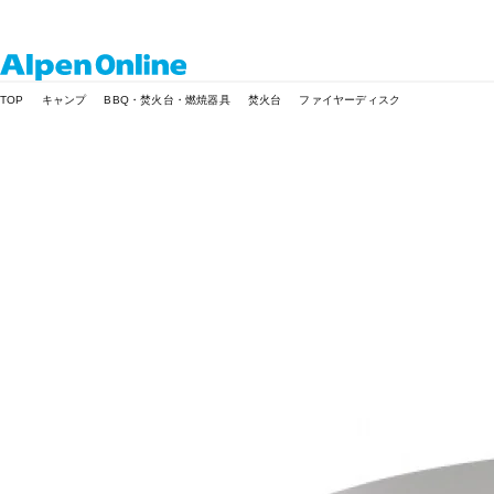
Alpen
TOP
キャンプ
BBQ・焚火台・燃焼器具
焚火台
ファイヤーディスク
Online