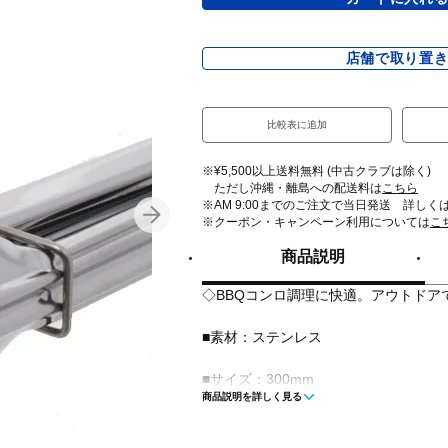
店舗で取り置
比較表に追加
※¥5,500以上送料無料 (中古クラブは除く)
ただし沖縄・離島への配送料は
こちら
※AM 9:00までのご注文で当日発送 詳しく
※クーポン・キャンペーン利用については
こ
商品説明
◇BBQコンロ調理に快適。アウトドア
■素材：ステンレス
■サイズ：300mm
商品説明を詳しく見る
■生産国：中国