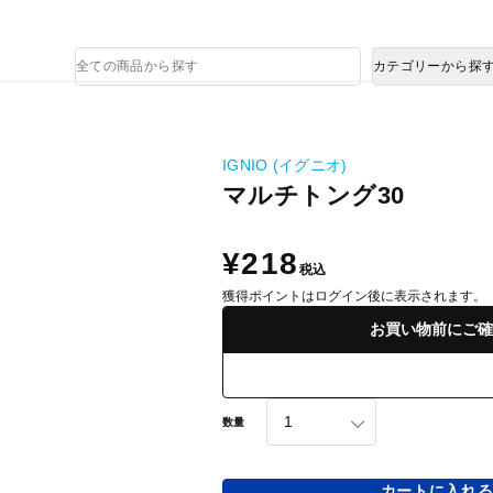
熊本県で発生した地震による影響について
商
カテゴリーから探
品
検
索
IGNIO (イグニオ)
マルチトング30
¥218
税込
獲得ポイントはログイン後に表示されます。
お買い物前にご確
数量
カートに入れ