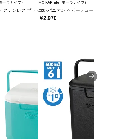
 (モーラナイフ)
MORAKnife (モーラナイフ)
UNIFLAME (ユニフ
 ステンレス ブラック
コンパニオン ヘビーデューティ カーボン オレン
Alpen Outdoo
￥2,970
￥9,900