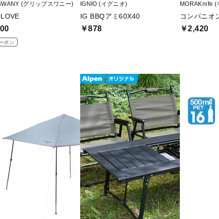
 SWANY (グリップスワニー)
IGNIO (イグニオ)
MORAKnife
GLOVE
IG BBQアミ60X40
コンパニオン
00
￥878
￥2,420
ーポン