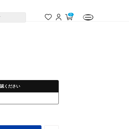
お
ロ
カ
0
す
気
グ
ー
に
イ
ト
入
ン
ペ
り
ー
ジ
認ください
る