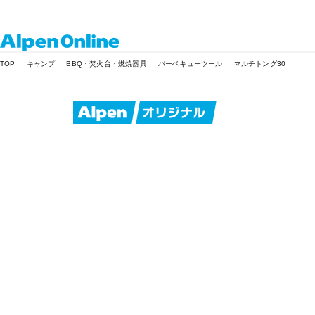
Alpen
TOP
キャンプ
BBQ・焚火台・燃焼器具
バーベキューツール
マルチトング30
Online