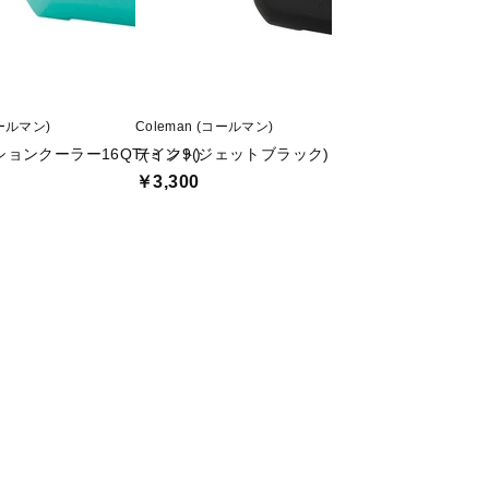
コールマン)
Coleman (コールマン)
Coleman (コールマン
ョンクーラー16QT(ミント)
テイク9(ジェットブラック)
【アルペン限定】 
￥3,300
￥2,420