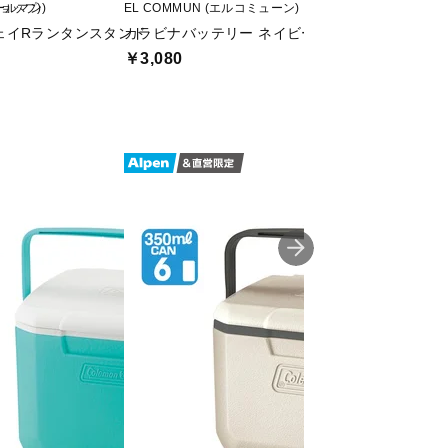
ショップ)
コールマン)
EL COMMUN (エルコミューン)
EL COMMUN (エ
ェイRランタンスタンド
カラビナバッテリー ネイビー Carabiner Battery 
カラビナバッテリー カー
￥3,080
￥3,080