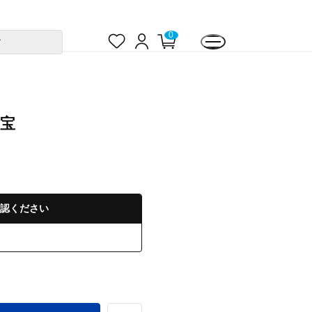
お
ロ
カ
0
す
気
グ
ー
に
イ
ト
入
ン
ペ
り
ー
ジ
七宝
認ください
る