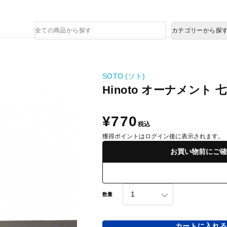
熊本県で発生した地震による影響について
商
カテゴリーから探
品
検
索
SOTO (ソト)
Hinoto オーナメント 
¥770
税込
獲得ポイントはログイン後に表示されます。
お買い物前にご確
数量
カートに入れ