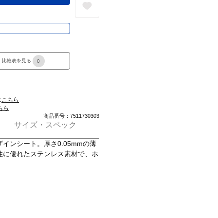
き
比較表を見る
0
は
こちら
ちら
商品番号：7511730303
サイズ・スペック
インシート。厚さ0.05mmの薄
性に優れたステンレス素材で、ホ