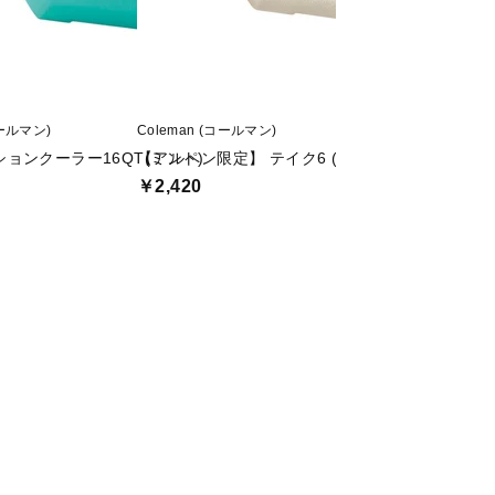
コールマン)
Coleman (コールマン)
Coleman (コールマン
ョンクーラー16QT(ミント)
【アルペン限定】 テイク6 (デザートサンド)
【アルペン限定】 
￥2,420
￥3,300