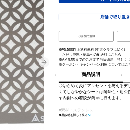
店舗で取り置
比較表に追加
※¥5,500以上送料無料 (中古クラブは除く)
ただし沖縄・離島への配送料は
こちら
※AM 9:00までのご注文で当日発送 詳しく
※クーポン・キャンペーン利用については
こ
商品説明
◇ゆらめく炎にアクセントを与えるデザ
くてしなやかなシートは耐熱性・耐久
ヤ内側への着脱が簡単に行えます。
■素材：ステンレス
商品説明を詳しく見る
■サイズ：96×61×0.05mm