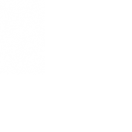
■重量：1g
■生産国：日本
■2023年モデル
■メーカー型番：SOD-2604SP