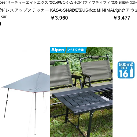
plore(サーティーエイトエクスプロー)
5050WORKSHOP (フィフティフィフティワーク
Coleman (
ク
ビドレスアップステッカー プレシャスカラー イエロ
KASA SHADE SUS for MINIMALight
パックアウ
cker
￥3,960
￥3,477
0