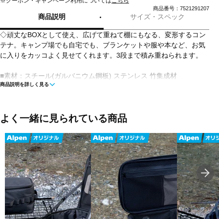
※クーポン・キャンペーン利用については
こちら
商品番号：7521291207
商品説明
サイズ・スペック
◇頑丈なBOXとして使え、広げて重ねて棚にもなる、変形するコン
テナ。キャンプ場でも自宅でも、ブランケットや服や本など、お気
に入りをカッコよく見せてくれます。3段まで積み重ねられます。
■素材：スチール(ガルバニウム鋼板) ステンレス 竹集成材
商品説明を詳しく見る
■サイズ：625×405×270(h)mm
■重量：5.5kg
よく一緒に見られている商品
■最大積載量：20kg/1個
■生産国：日本
■メーカー型番：UG-055G