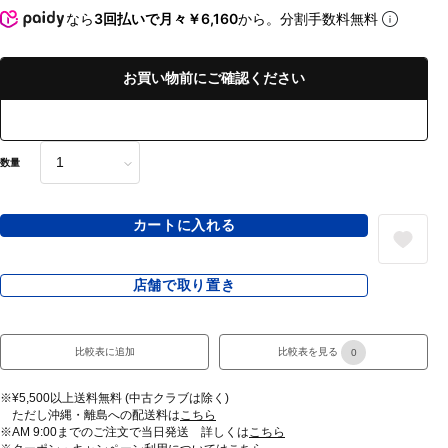
なら
3回払いで月々￥6,160
から。分割手数料無料
お買い物前にご確認ください
数量
カートに入れる
店舗で取り置き
比較表に追加
比較表を見る
0
※¥5,500以上送料無料 (中古クラブは除く)
ただし沖縄・離島への配送料は
こちら
※AM 9:00までのご注文で当日発送 詳しくは
こちら