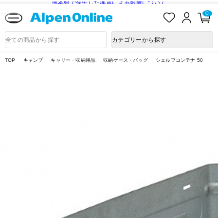
熊本県で発生した地震による影響について
お
ロ
カ
0
気
グ
ー
に
イ
ト
Alpen
入
ン
ペ
Online
商
カテゴリーから探す
り
ー
品
ジ
検
索
TOP
キャンプ
キャリー・収納用品
収納ケース・バッグ
シェルフコンテナ 50